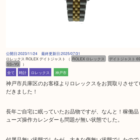
公開日:2023/11/24 最終更新日:2025/07/31
ロレックス ROLEX デイトジャスト
（
ROLEX ロレックス
デイトジャスト
SS×YG
）
全て
時計
ロレックス
神戸市
神戸市兵庫区のお客様よりロレックスをお買取りさ
だきました！