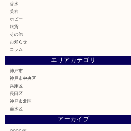
食器
金貨
記念メダル
古銭
お酒
切手
金券・商品券
鉄道模型
テレホンカード
はがき
骨董品
古美術品
喫煙具
電動工具
お線香
文房具