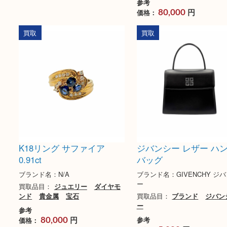
セイコー キングセイコー
ヴィトン モノグラ
ハイビート 5625-7111
ーオ
ブランド名：SEIKO セイコー
ブランド名：LOUIS VUI
イヴィトン
買取品目：
時計
セイコー
買取品目：
バッグ
ブ
参考
イヴィトン
円
価格：
30,000
参考
円
価格：
80,000
買取
買取