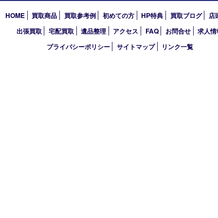
買取大吉 デュオデュオ神戸店
〒650-0044 神戸市中央区東川崎町1 デュオこうべ浜の手
TEL 078-954-7447 FAX 078-954-7449
営業時間 10：00～19：00
定休日 第三水曜（年末年始を除く）
古物商許可証
兵庫県公安委員会 第631121200007号
登録社名：株式会社ルートコウベ
HOME
買取商品
買取参考例
初めての方
HP特典
買取ブログ
出張買取
宅配買取
遺品整理
アクセス
FAQ
お問合せ
プライバシーポリシー
サイトマップ
リンク一覧