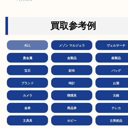
HOME
>
買取価格
買取参考例
ALL
メゾン マルジェラ
ヴェル
貴金属
金製品
銀製
宝石
財布
バッ
ブランド
時計
お
カメラ
喫煙具
古