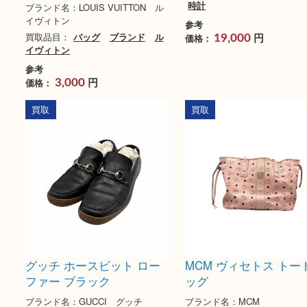
ヴィトン モノグラムサテン
エルメス ラリー QZ 
コント・ドゥ・フェ ポルト
ブランド名：HERMES
モネ・ロン
買取品目：
エルメス
時計
ブランド名：LOUIS VUITTON ル
イヴィトン
参考
買取品目：
バッグ
ブランド
ル
円
価格：
19,000
イヴィトン
参考
円
価格：
3,000
買取
買取