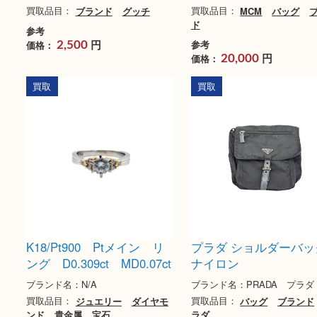
グッチ ホースビット ロー
MCM ヴィセトス 
ファー ブラック
ッグ
ブランド名：GUCCI グッチ
ブランド名：MCM
買取品目：
ブランド
グッチ
買取品目：
MCM
バッ
ド
参考
円
参考
価格：
2,500
円
価格：
20,000
買取
買取