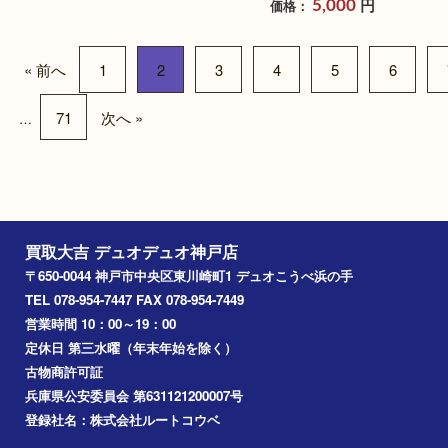
K18リング サファイア
ジバンシー レザー
0.91ct
バッグ
ブランド名：N/A
ブランド名：GIVENCH
ー
買取品目：
ジュエリー
ダイヤモ
ンド
貴金属
宝石
買取品目：
ブランド
ー
参考
円
参考
価格：
80,000
円
価格：
5,000
« 前へ
1
2
3
4
5
6
71
次へ »
…