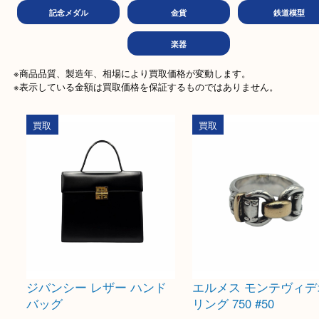
金券
商品券
テレ
文房具
ホビー
古美
記念メダル
金貨
鉄道
楽器
※商品品質、製造年、相場により買取価格が変動します。

※表示している金額は買取価格を保証するものではありません。
買取
買取