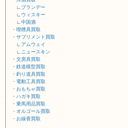
∟
パテックフィリップ
∟
オーデマピゲ
∟
ヴァシュロンコンスタンタン
∟
セイコー
・切手買取
・洋酒買取
∟
ブランデー
∟
ウィスキー
∟
中国酒
・喫煙具買取
・サプリメント買取
∟
アムウェイ
∟
ニュースキン
・文房具買取
・鉄道模型買取
・釣り道具買取