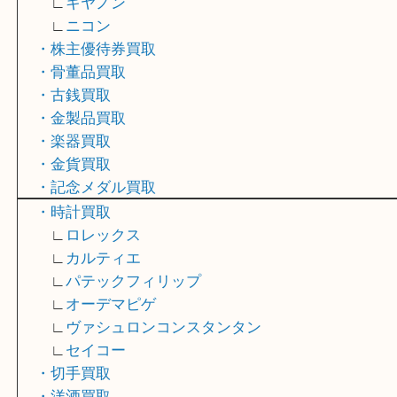
∟
エルメス
∟
シャネル
・カメラ買取
∟
ライカ
∟
キヤノン
∟
ニコン
・株主優待券買取
・骨董品買取
・古銭買取
・金製品買取
・楽器買取
・金貨買取
・記念メダル買取
・時計買取
∟
ロレックス
∟
カルティエ