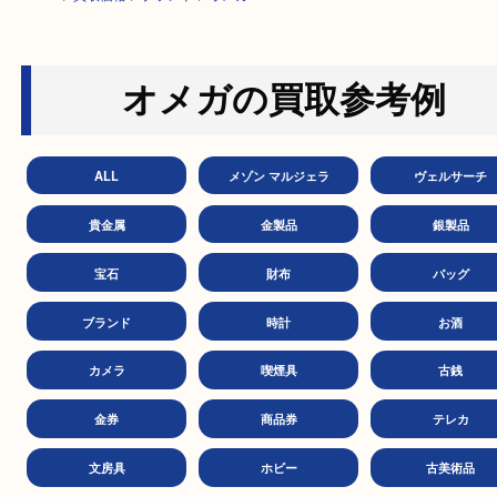
HOME
>
買取価格
>
ブランド
>
オメガ
オメガの買取参考例
ALL
メゾン マルジェラ
ヴェル
貴金属
金製品
銀製
宝石
財布
バッ
ブランド
時計
お
カメラ
喫煙具
古