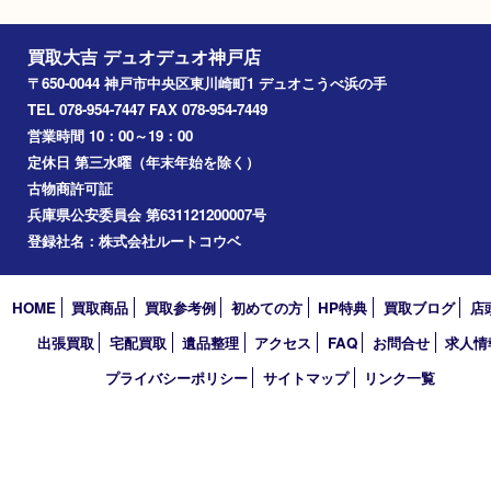
OMEGA オメガ コンステレ
OMEGA オメガ 
ーションミニ
スター 3511.50
ブランド名：OMEGA オメガ
ブランド名：OMEGA 
買取品目：
オメガ
ブランド
買取品目：
オメガ
ブ
参考
参考
円
円
価格：
価格：
70,000
100,000
1
2
3
次へ »
買取大吉 デュオデュオ神戸店
〒650-0044 神戸市中央区東川崎町1 デュオこうべ浜の手
TEL 078-954-7447 FAX 078-954-7449
営業時間 10：00～19：00