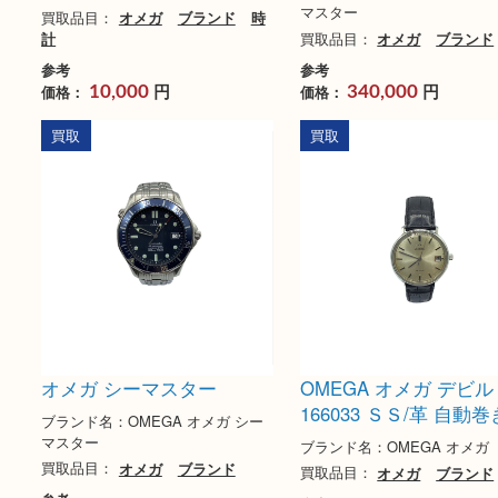
オメガ デビル シンボル ク
オメガ シーマスタ
ォーツの買取実績
シング
ブランド名：OMEGA オメガ
ブランド名：OMEGA オ
マスター
買取品目：
オメガ
ブランド
時
計
買取品目：
オメガ
ブ
参考
参考
円
円
価格：
価格：
10,000
340,000
買取
買取