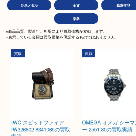
金券
商品券
テレ
文房具
ホビー
古美
記念メダル
金貨
鉄道
楽器
※商品品質、製造年、相場により買取価格が変動します。

※表示している金額は買取価格を保証するものではありません。
買取
買取