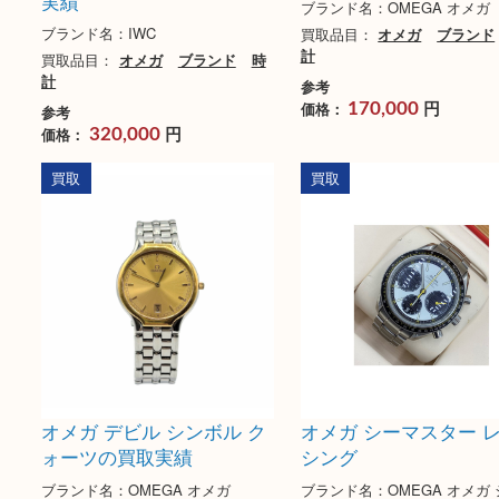
IWC スピットファイア
OMEGA オメガ 
IW326802 6341065の買取
ー 2551.80の買取
実績
ブランド名：OMEGA 
ブランド名：IWC
買取品目：
オメガ
ブ
計
買取品目：
オメガ
ブランド
時
計
参考
円
価格：
170,000
参考
円
価格：
320,000
買取
買取