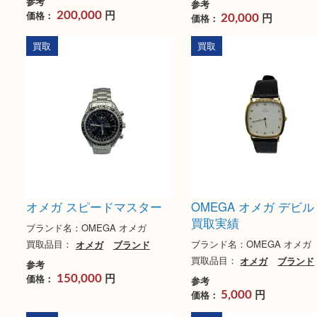
オメガ シーマスター
OMEGA オメガ 
166033 ＳＳ/革 
ブランド名：OMEGA オメガ シー
マスター
ブランド名：OMEGA 
買取品目：
オメガ
ブランド
買取品目：
オメガ
ブ
参考
参考
円
価格：
200,000
円
価格：
20,000
買取
買取