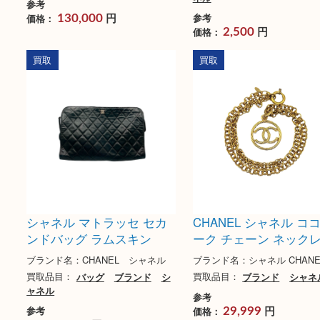
CHANEL シャネル プルミ
シャネル キャビア
エールM
２つ折り財布
ブランド名：シャネル CHANEL
ブランド名：CHANEL
買取品目：
ブランド
シャネル
買取品目：
財布
ブラ
ネル
参考
円
参考
価格：
130,000
円
価格：
2,500
買取
買取