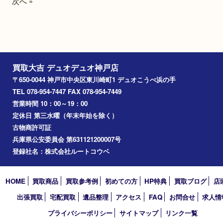
CHANEL シャネル チョコ
CHANEL シャネル
バー トートバッグ
ィバッグ
ブランド名：CHANEL シャネル
ブランド名：CHANEL 
買取品目：
ブランド
シャネル
買取品目：
ブランド
参考
参考
円
円
価格：
価格：
50,000
30,000
1
2
3
4
5
6
9
…
次へ »