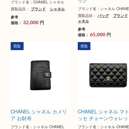
シャネル マトラッセ ラウ
シャネル マトラッ
ンド長財布
ンジ チェーンショ
ッグ
ブランド名：CHANEL シャネル
ブランド名：シャネル CH
買取品目：
ブランド
シャネル
買取品目：
バッグ
ブ
参考
ャネル
円
価格：
32,000
参考
円
価格：
65,000
買取
買取