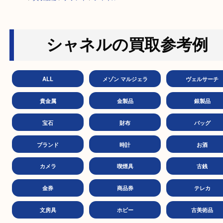
HOME
>
買取価格
>
ブランド
>
シャネル
シャネルの買取参考
ALL
メゾン マルジェラ
ヴェル
貴金属
金製品
銀製
宝石
財布
バッ
ブランド
時計
お
カメラ
喫煙具
古