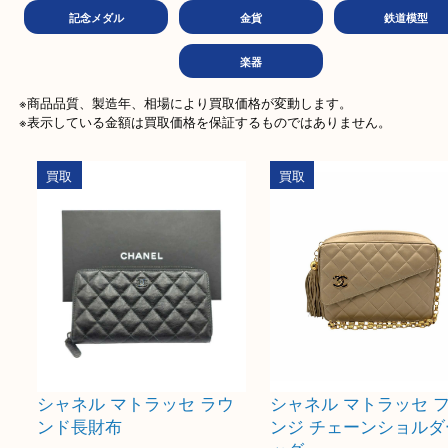
金券
商品券
テレ
文房具
ホビー
古美
記念メダル
金貨
鉄道
楽器
※商品品質、製造年、相場により買取価格が変動します。

※表示している金額は買取価格を保証するものではありません。
買取
買取