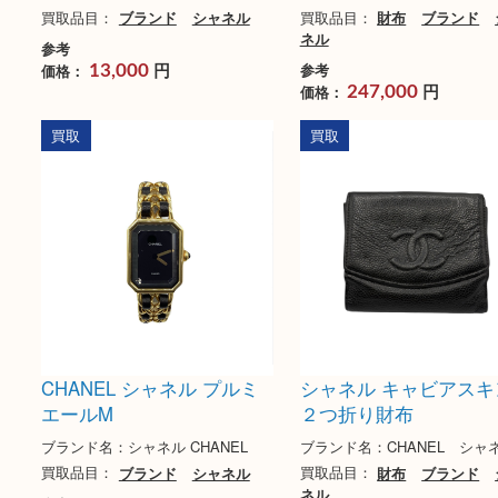
CHANEL シャネル カメリ
CHANEL シャネル
ア お財布
ッセ チェーンウォ
ブランド名：シャネル CHANEL
ブランド名：シャネル CH
買取品目：
ブランド
シャネル
買取品目：
財布
ブラ
ネル
参考
円
参考
価格：
13,000
円
価格：
247,000
買取
買取