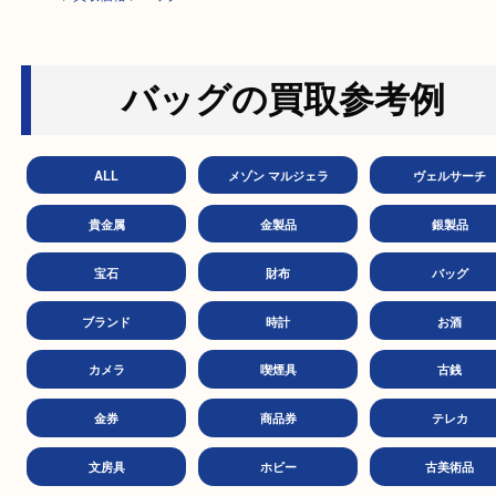
HOME
>
買取価格
>
バッグ
バッグの買取参考例
ALL
メゾン マルジェラ
ヴェル
貴金属
金製品
銀製
宝石
財布
バッ
ブランド
時計
お
カメラ
喫煙具
古