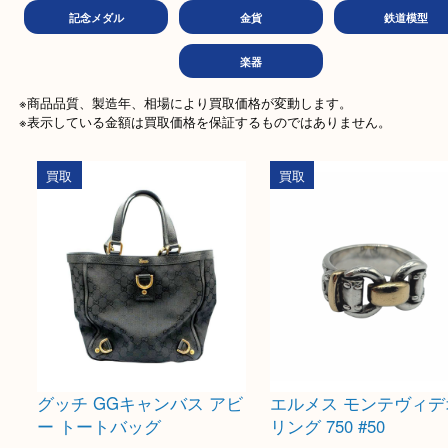
金券
商品券
テレ
文房具
ホビー
古美
記念メダル
金貨
鉄道
楽器
※商品品質、製造年、相場により買取価格が変動します。

※表示している金額は買取価格を保証するものではありません。
買取
買取