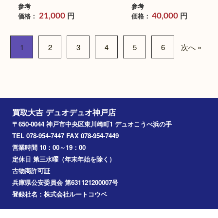
グッチ インターロッキング
HERMES シェー
G 2WAYハンドバッグ
ル アミュレット 
449662
ス
ブランド名：GUCCI グッチ
ブランド名：Hermès 
買取品目：
バッグ
ブランド
グ
買取品目：
エルメス
ッチ
ランド
参考
参考
円
円
価格：
価格：
21,000
40,000
1
2
3
4
5
6
次へ »