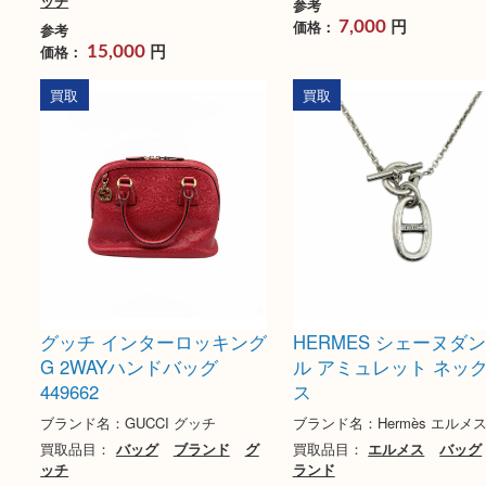
グッチ GGキャンバス ショ
TOD`S トッズ ア
ルダーバッグ 120841・
バッグ
21304
ブランド名：TOD`S ト
ブランド名：GUCCI グッチ
買取品目：
バッグ
ブ
イヴィトン
買取品目：
バッグ
ブランド
グ
ッチ
参考
円
価格：
7,000
参考
円
価格：
15,000
買取
買取