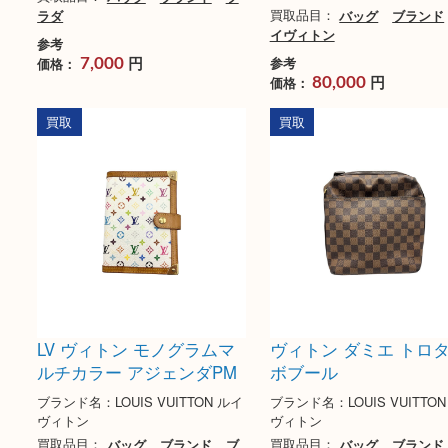
プラダ ショルダーバッグ
ヴィトン モノグラ
ナイロン
ーオ
ブランド名：PRADA プラダ
ブランド名：LOUIS VUI
イヴィトン
買取品目：
バッグ
ブランド
プ
ラダ
買取品目：
バッグ
ブ
イヴィトン
参考
円
参考
価格：
7,000
円
価格：
80,000
買取
買取