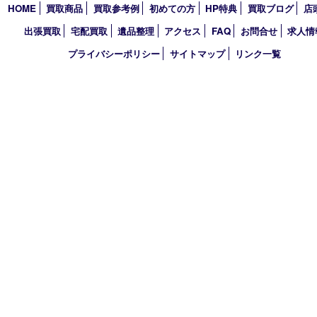
買取大吉 デュオデュオ神戸店
〒650-0044 神戸市中央区東川崎町1 デュオこうべ浜の手
TEL 078-954-7447 FAX 078-954-7449
営業時間 10：00～19：00
定休日 第三水曜（年末年始を除く）
古物商許可証
兵庫県公安委員会 第631121200007号
登録社名：株式会社ルートコウベ
HOME
買取商品
買取参考例
初めての方
HP特典
買取ブログ
出張買取
宅配買取
遺品整理
アクセス
FAQ
お問合せ
プライバシーポリシー
サイトマップ
リンク一覧