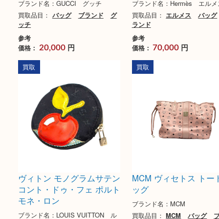
グッチ GGキャンバス アビ
エルメス モンテヴ
ー トートバッグ
リング 750 #50
ブランド名：GUCCI グッチ
ブランド名：Hermès 
買取品目：
バッグ
ブランド
グ
買取品目：
エルメス
ッチ
ランド
参考
参考
円
円
価格：
価格：
20,000
70,000
買取
買取