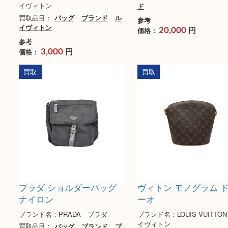
ヴィトン モノグラムサテン
MCM ヴィセトス 
コント・ドゥ・フェ ポルト
ッグ
モネ・ロン
ブランド名：MCM
ブランド名：LOUIS VUITTON ル
買取品目：
MCM
バッ
イヴィトン
ド
買取品目：
バッグ
ブランド
ル
参考
イヴィトン
円
価格：
20,000
参考
円
価格：
3,000
買取
買取