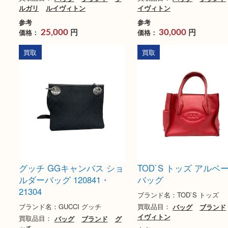
LV ヴィトン モノグラムマ
ヴィトン ダミエ 
ルチカラー アジェンダPM
ボブール
ブランド名：LOUIS VUITTON ルイ
ブランド名：LOUIS VUI
ヴィトン
ヴィトン
買取品目：
バッグ
ブランド
ブ
買取品目：
バッグ
ブ
ルガリ
ルイヴィトン
イヴィトン
参考
参考
円
円
価格：
価格：
25,000
30,000
買取
買取