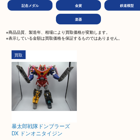
金券
商品券
テレ
文房具
ホビー
古美
記念メダル
金貨
鉄道
楽器
※商品品質、製造年、相場により買取価格が変動します。

※表示している金額は買取価格を保証するものではありません。
買取