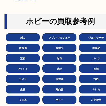
HOME
>
買取価格
>
ホビー
ホビーの買取参考例
ALL
メゾン マルジェラ
ヴェル
貴金属
金製品
銀製
宝石
財布
バッ
ブランド
時計
お
カメラ
喫煙具
古