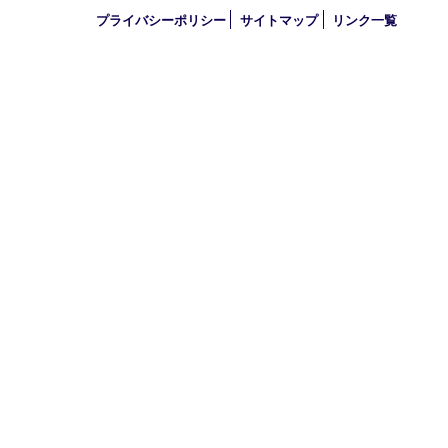
定休日 第三水曜（年末年始を除く）
古物商許可証
兵庫県公安委員会 第631121200007号
登録社名：株式会社ルートコウベ
HOME
買取商品
買取参考例
初めての方
HP特典
買取ブログ
出張買取
宅配買取
遺品整理
アクセス
FAQ
お問合せ
プライバシーポリシー
サイトマップ
リンク一覧