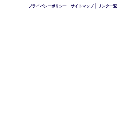
定休日 第三水曜（年末年始を除く）
古物商許可証
兵庫県公安委員会 第631121200007号
登録社名：株式会社ルートコウベ
HOME
買取商品
買取参考例
初めての方
HP特典
買取ブログ
出張買取
宅配買取
遺品整理
アクセス
FAQ
お問合せ
プライバシーポリシー
サイトマップ
リンク一覧