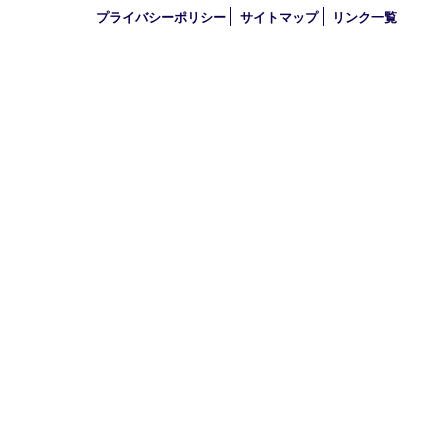
定休日 第三水曜（年末年始を除く）
古物商許可証
兵庫県公安委員会 第631121200007号
登録社名：株式会社ルートコウベ
HOME
買取商品
買取参考例
初めての方
HP特典
買取ブログ
出張買取
宅配買取
遺品整理
アクセス
FAQ
お問合せ
プライバシーポリシー
サイトマップ
リンク一覧