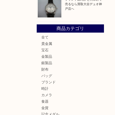
売るなら買取大吉デュオ神
戸店へ
商品カテゴリ
全て
貴金属
宝石
金製品
銀製品
財布
バッグ
ブランド
時計
カメラ
食器
金貨
記念メダル