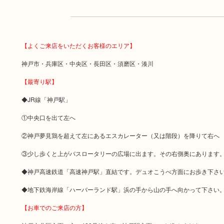
【よくご来店をいただくお客様のエリア】
神戸市・兵庫区・中央区・長田区・須磨区・湊川
【最寄り駅】
◆JR線「神戸駅」
①中央口を出て左へ
②神戸夢見鶏を超えて左にあるエスカレーター（又は階段）を降りて右へ
③少し歩くと上がバスロータリーの広場に出ます。その右側奥にあります
◆神戸高速鉄道「高速神戸駅」直結です。デュオこうべ方面にお歩き下さ
◆地下鉄海岸線「ハーバーランド駅」浜の手から山の手へ向かって下さい
【お車でのご来店の方】