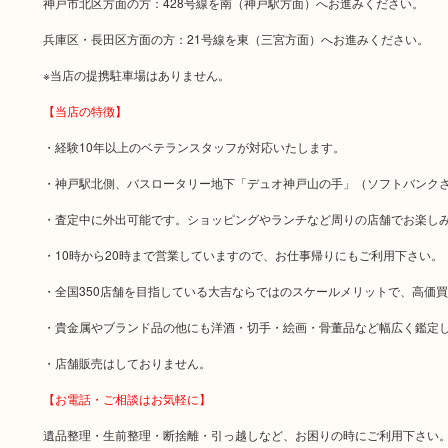
神戸市北区方面の方：428号線を南（神戸駅方面）へお進みください。
兵庫区・長田区方面の方：21号線を東（三宮方面）へお進みください。
※当店の提携駐車場はありません。
【当店の特徴】
・経験10年以上のベテランスタッフが対応いたします。
・神戸駅北側、バスロータリー地下「デュオ神戸山の手」（ソフトバンク
・査定中に外出可能です。ショッピングやランチなど周りの店舗でお楽し
・10時から20時まで営業していますので、お仕事帰りにもご利用下さい
・全国350店舗を目指している大吉ならではのスケールメリットで、高価
・貴金属やブランド品の他にも洋酒・切手・絵画・骨董品など幅広く鑑定
・店舗販売はしておりません。
【お電話・ご相談はお気軽に】
遺品整理・生前整理・断捨離・引っ越しなど、お困りの時にご利用下さい