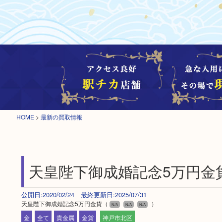
HOME
>
最新の買取情報
天皇陛下御成婚記念5万円金
公開日:2020/02/24 最終更新日:2025/07/31
天皇陛下御成婚記念5万円金貨（
）
N/A
N/A
N/A
金
全て
貴金属
金貨
神戸市北区