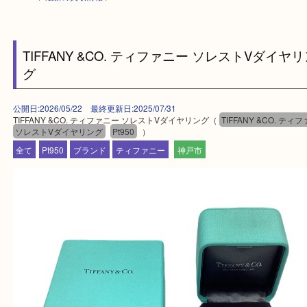
HOME
>
最新の買取情報
>
TIFFANY &CO. ティファニー ソレストVダ
グ
公開日:2026/05/22 最終更新日:2025/07/31
TIFFANY &CO. ティファニー ソレストVダイヤリング（
TIFFANY &CO
ソレストVダイヤリング
Pt950
）
全て
Pt950
ブランド
ティファニー
神戸市