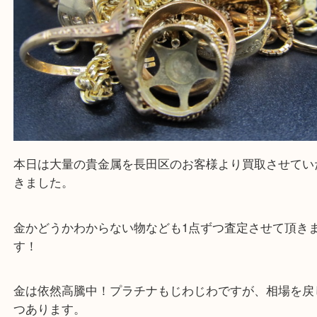
貴金属 リング ネックレス
公開日:2026/03/31 最終更新日:2026/01/22
貴金属 リング ネックレス（
貴金属
リング ネックレス イヤリング
ナ K18 K24 PT900 pt850
）
金歯
アメジスト
K24
金
銀杯
全て
Pt1000
ダイヤモンド
貴金属
K22
エメラルド
プラチナ
銀食器
ジュエリー
Pt950
ーム
カメオ
K21,6
宝石
シルバーアクセサリー
オパール
Pt90
金製品
金杯
K18
黒蝶真珠
銀製品
Pt800
K14
サンゴ
サフ
WG
パール
ヒスイ
ブラックオパール
ルビー
長田区