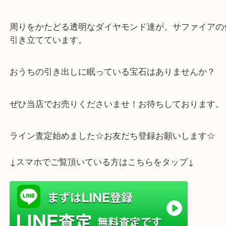
公開日:2024/03/30 最終更新日:2025/07/31
サファイア ダイヤモンド プラチナ リング（
N/A
N/A
サファイア ダイ
ラチナ
）
ダイヤモンド
ジュエリー
Pt950
貴金属
プラチナ
宝石
サファ
神戸市