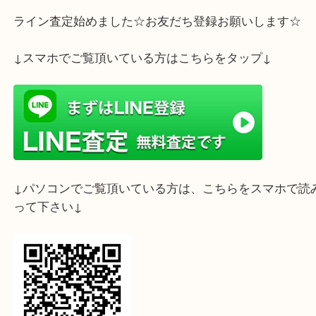
つあります。
先月辺りから普段の2倍近くのお客様が貴金属の売
ご来店頂いており、大盛況でございます！
是非是非、ブログをご覧の皆さまもご処分に迷って
属がございましたら、大吉デュオ神戸店へ足をお運
いませ♪
貴金属はリング・指輪（立て爪・印台・平打ち・か
ネックレス(スネーク・オメガ・テニス・ボール・
リコ・喜平) 帯留め タイピン ブローチ ピアス イヤ
歯 工業地金 インゴット コインペンダント 茶釜 おり
いろんなものに使用されています。上記以外のもの
取可能な物が沢山ございます！ご不明なものはお気