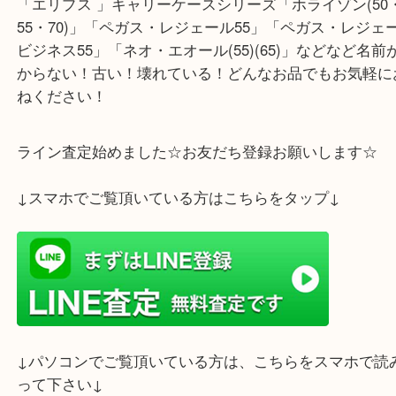
ブログをご覧の皆さまもお家に眠っているヴィトン
ざいましたら、是非、大吉デュオ神戸店へお越しく
せ♪
大吉デュオ神戸店ではヴィトン買取強化を行ってお
「ポルトフォイユ･サラ」「ジッピーウォレット」「
フォイユ･ヴィエノワ」「ポルトフォイユ・アンソ
「エミリー＆ジョゼフィーヌ」強化買取ライン「モ
ム」「ダミエ」「ダミエ・アズール」「ヴェルニ」
(タイガ」「クルーズ・コレクション」等々明記な
廃盤ラインも大歓迎です！買取強化モデル「キーポル
ピーディ 」「ネヴァーフル」「ルーピング 」「ソ
」「シリウス」「アルマ」「ディライトフル」「ト
ー」「ロックイット」「ボスフォール」「ポパンク