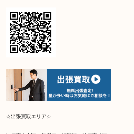
「バティニョール」「シテ」「ダヌーブマルソー 」
デロ 」「サンクルー」「ジュヌフィーユ 」「カル
ル 」「ジベシエール 」「ブローニュ 」「クロワッ
「エリプス 」キャリーケースシリーズ「ホライゾン(
55・70)」「ペガス・レジェール55」「ペガス・レ
ビジネス55」「ネオ・エオール(55)(65)」などなど
からない！古い！壊れている！どんなお品でもお気
ねください！
ライン査定始めました☆お友だち登録お願いします
↓スマホでご覧頂いている方はこちらをタップ↓