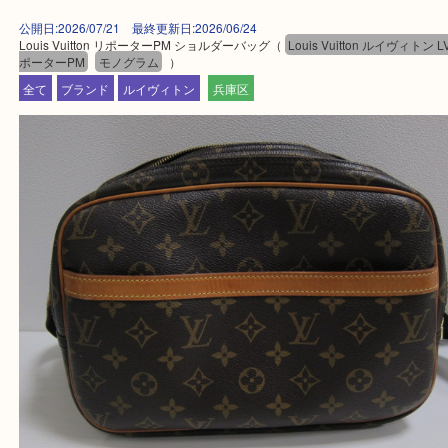
整理したいけど値段つくものがわからない…
そんなときはお気軽に上記フォームより出張買取を
さい。
買取大吉デュオ神戸店に来てよかったと思っていた
う一点一点、丁寧に査定させていただきます！
Facebook
Twitter
Line
Louis Vuitton リポーターPM ショルダーバッ
公開日:2026/07/21 最終更新日:2026/06/24