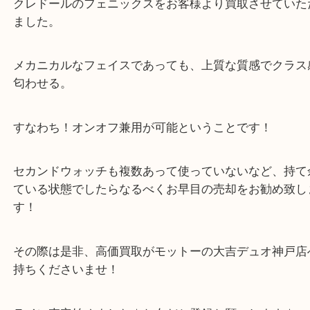
う一点一点、丁寧に査定させていただきます！
Facebook
Twitter
Line
セイコー SEIKO クレドール フェニックス
公開日:2026/07/18 最終更新日:2026/06/24
セイコー SEIKO クレドール フェニックス（
SEIKO セイコー
クレドー
クス
クロノグラフ
）
全て
時計
セイコー
神戸市