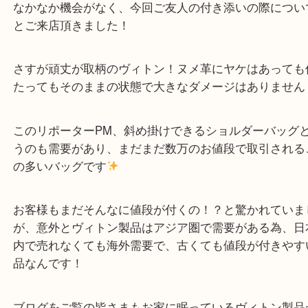
Louis Vuitton リポーターPM ショルダーバッグを
せていただきましたのでご紹介です。
神戸市・兵庫区・中央区・長田区・須磨区・湊川エ
客満足度No1を目指しております買取大吉デュオ神
す。土日祝日休まず営業中。出張買取,宅配買取大歓
本日は、何年もクローゼットにしまってあったヴィ
ポーターPMのお買取です。
90年代に購入され、最初は愛用されていたらしいの
最近では軽いバッグが使いやすいとの事で、全く使
り早数年！