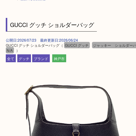
HOME
>
最新の買取情報
GUCCI グッチ ショルダーバッグ
公開日:2026/07/23 最終更新日:2026/06/24
GUCCI グッチ ショルダーバッグ（
GUCCI グッチ
ジャッキー ショル
N/A
）
全て
グッチ
ブランド
神戸市