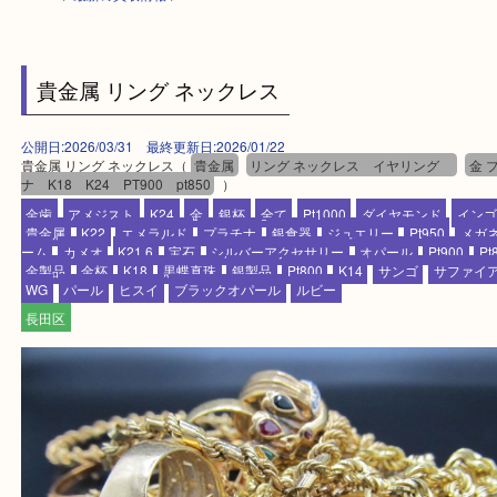
HOME
>
最新の買取情報
>
貴金属 リング ネックレス
公開日:2026/03/31 最終更新日:2026/01/22
貴金属 リング ネックレス（
貴金属
リング ネックレス イヤリング
ナ K18 K24 PT900 pt850
）
金歯
アメジスト
K24
金
銀杯
全て
Pt1000
ダイヤモンド
貴金属
K22
エメラルド
プラチナ
銀食器
ジュエリー
Pt950
ーム
カメオ
K21,6
宝石
シルバーアクセサリー
オパール
Pt90
金製品
金杯
K18
黒蝶真珠
銀製品
Pt800
K14
サンゴ
サフ
WG
パール
ヒスイ
ブラックオパール
ルビー
長田区