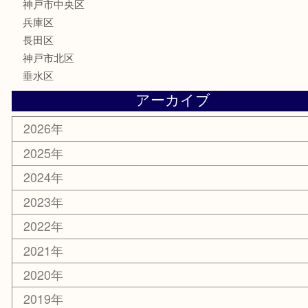
はがき
骨董品
古美術品
喫煙具
電動工具
お線香
文房具
釣り具
楽器
香水
美容
ホビー
銀貨
その他
お知らせ
コラム