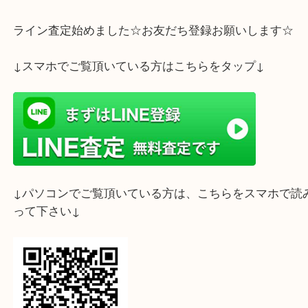
ネックレス(スネーク・オメガ・テニス・ボール・
リコ・喜平) 帯留め タイピン ブローチ ピアス イヤ
歯 工業地金 インゴット コインペンダント 茶釜 おり
いろんなものに使用されています。上記以外のもの
取可能な物が沢山ございます！ご不明なものはお気
ねくださいませ☆彡
ライン査定始めました☆お友だち登録お願いします
↓スマホでご覧頂いている方はこちらをタップ↓