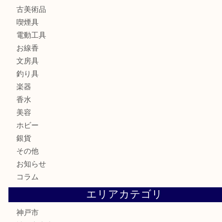
金製品
銀製品
財布
バッグ
ブランド
時計
カメラ
食器
金貨
記念メダル
古銭
お酒
切手
金券・商品券
鉄道模型
テレホンカード