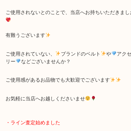
ました
ゴールドの金具
がとてもアクセントとなってお
って素敵なお品物となっております
ご使用されないとのことで、当店へお持ちいただき
有難うございます
ご使用されていない、
ブランドのベルト
や
ア
リー
などございませんか？
ご使用感があるお品物でも大歓迎でございます