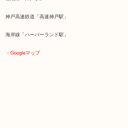
い。
・最寄り駅のご案内
山陽線「神戸駅」
神戸高速鉄道「高速神戸駅」
海岸線「ハーバーランド駅」