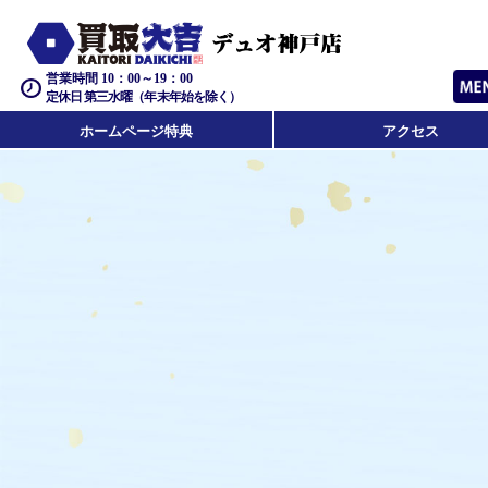
営業時間 10：00～19：00
定休日 第三水曜（年末年始を除く）
ホームページ特典
アクセス