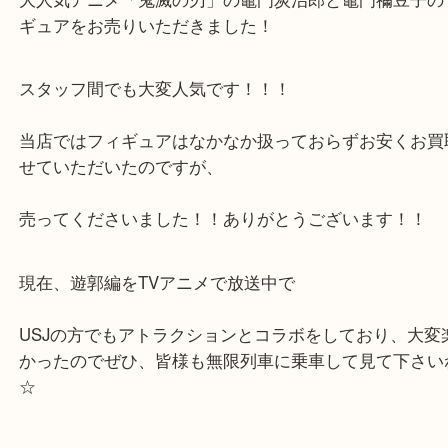
Facebook
Twitter
Line
大人気 鬼滅の刃 門炭治郎 竈門禰󠄀豆子 フィ
公開日:2022/01/11 最終更新日:2025/07/31
大人気 鬼滅の刃 門炭治郎 竈門禰󠄀豆子 フィギュア（
N/A
N/A
N/A
）
フィギュア
神戸市