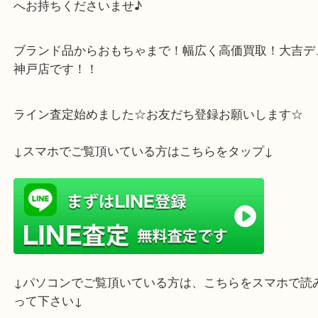
TONY 古いプラモデルを神戸市のお客様より買取さ
だきました。
亡くなられた御兄弟のお品を片付けられているそう
クター性分だったのでこんなの一杯あるからまた持
わと次回のご予約も頂きました♪
古いおもちゃや、プラモデルは中身もそうですが、
い！という点でお値段も変わってきます。
集める方もコレクターの為、こだわりが強いんです
そのままをコレクターは欲しているんです。
中には数千円の物から数十万のお品もございますの