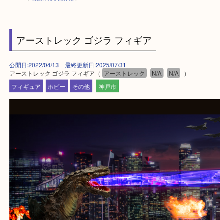
HOME
>
最新の買取情報
>
アーストレック ゴジラ フィギア
公開日:2022/04/13 最終更新日:2025/07/31
アーストレック ゴジラ フィギア（
アーストレック
N/A
N/A
）
フィギュア
ホビー
その他
神戸市