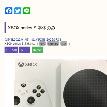
中に査定が可能！
・10年以上のベテランスタッフがご対応！
・10時から19時まで営業中
※元旦・毎月第三水曜は除く
・全国1000店舗以上で展開してるからスケールメリ
額査定！
・貴金属などのお品物の他にも絵画や骨董品・家電
広く鑑定が可能！