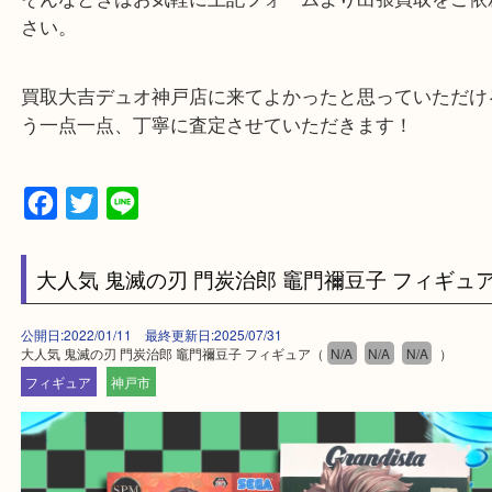
※元旦・毎月第三水曜は除く
・全国1000店舗以上で展開してるからスケールメリ
額査定！
・貴金属などのお品物の他にも絵画や骨董品・家電
広く鑑定が可能！
・店舗販売していないのでいつでも安定した高相場
可能！
・特殊査定依頼のご相談もお気軽に
遺品整理・生前整理・断捨離・引っ越し