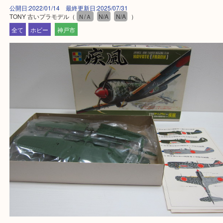
整理したいけど値段つくものがわからない…
そんなときはお気軽に上記フォームより出張買取を
さい。
買取大吉デュオ神戸店に来てよかったと思っていた
う一点一点、丁寧に査定させていただきます！
Facebook
Twitter
Line
TONY 古いプラモデル
公開日:2022/01/14 最終更新日:2025/07/31
TONY 古いプラモデル（
Ｎ/Ａ
N/A
N/A
）