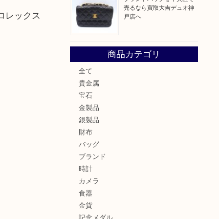
売るなら買取大吉デュオ神
ロレックス
戸店へ
商品カテゴリ
全て
貴金属
宝石
金製品
銀製品
財布
バッグ
ブランド
時計
カメラ
食器
金貨
記念メダル