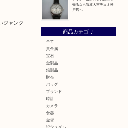
売るなら買取大吉デュオ神
戸店へ
いジャンク
商品カテゴリ
全て
貴金属
宝石
金製品
銀製品
財布
バッグ
ブランド
時計
カメラ
食器
金貨
記念メダル