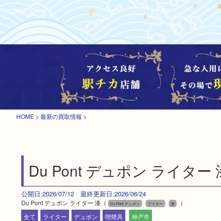
HOME
>
最新の買取情報
>
Du Pont デュポン ライター 
公開日:2026/07/12 最終更新日:2026/06/24
Du Pont デュポン ライター 漆（
）
Du Pont デュポン
ライター
漆
全て
ライター
デュポン
喫煙具
神戸市