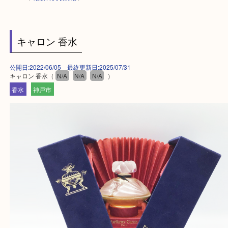
HOME
>
最新の買取情報
>
キャロン 香水
公開日:2022/06/05 最終更新日:2025/07/31
キャロン 香水（
N/A
N/A
N/A
）
香水
神戸市