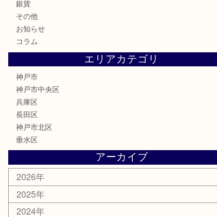
古銭
お酒
切手
金券・商品券
鉄道模型
テレホンカード
はがき
骨董品
古美術品
喫煙具
電動工具
お線香
文房具
釣り具
楽器
香水