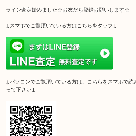
MODEL スプリングドライブ)(MECHANICAL MODE
カルモデル)(LADIES MODEL レディースモデル)」
「CREDOR クレドール(SIGNO シグノ)(JURI ジュ
など様々なラインナップをお買取しております。上
も不明なセイコーの時計がございましたらお気軽に
にお尋ねくださいませ☆彡
ライン査定始めました☆お友だち登録お願いします
↓スマホでご覧頂いている方はこちらをタップ↓