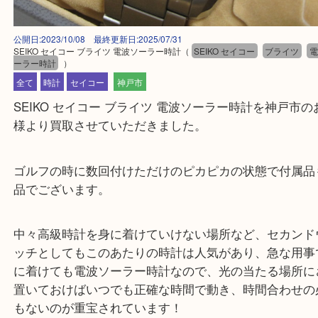
公開日:2023/10/08 最終更新日:2025/07/31
SEIKO セイコー ブライツ 電波ソーラー時計
（
SEIKO セイコー
ブライ
ーラー時計
）
全て
時計
セイコー
神戸市
SEIKO セイコー ブライツ 電波ソーラー時計を神戸
様より買取させていただきました。
ゴルフの時に数回付けただけのピカピカの状態で付
品でございます。