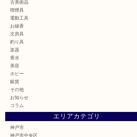
宝石
金製品
銀製品
財布
バッグ
ブランド
時計
カメラ
食器
金貨
記念メダル
古銭
お酒
切手
金券・商品券
鉄道模型