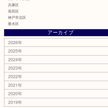
テレホンカード
はがき
骨董品
古美術品
喫煙具
電動工具
お線香
文房具
釣り具
楽器
香水
美容
ホビー
銀貨
その他
お知らせ