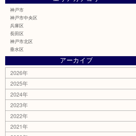
金券・商品券
鉄道模型
テレホンカード
はがき
骨董品
古美術品
喫煙具
電動工具
お線香
文房具
釣り具
楽器
香水
美容
ホビー
銀貨