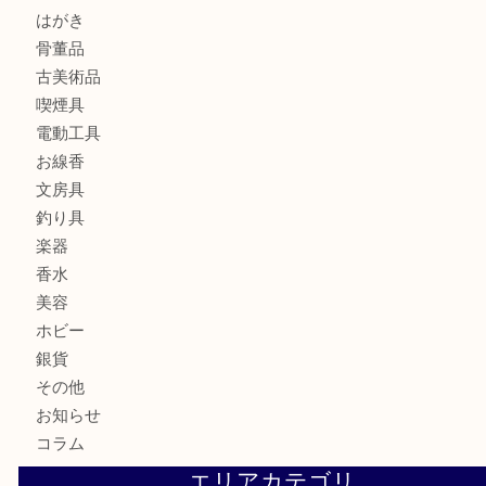
全て
貴金属
宝石
金製品
銀製品
財布
バッグ
ブランド
時計
カメラ
食器
金貨
記念メダル
古銭
お酒
切手