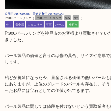
公開日:2026/06/06 最終更新日:2026/04/23
Pt900 パールリング
（
Pt900パールリング
N/A
N/A
）
全て
貴金属
ジュエリー
宝石
パール
神戸市
Pt900パールリングを神戸市のお客様より買取させ
きました。
パール製品の価値と言うのは傷の具合、サイズや巻
します。
殆どが養殖になった今、量産される価値の低いパー