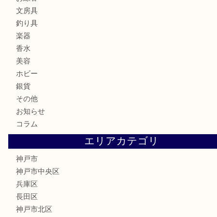
ブランド
時計
カメラ
食器
金貨
記念メダル
古銭
お酒
切手
金券・商品券
鉄道模型
テレホンカード
はがき
骨董品
古美術品
喫煙具