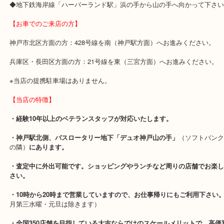
◆JR線「神戸駅」
①中央口を出て左へ
②神戸夢見鶏を超えて左にあるエスカレーター（又は階段）を降り
③少し歩くと上がバスロータリーの広場に出ます。その右側奥にあ
◆神戸高速鉄道「高速神戸駅」直結です。デュオこうべ方面にお歩
◆地下鉄海岸線「ハーバーランド駅」浜の手から山の手へ向かって
【お車でのご来店の方】
神戸市北区方面の方：428号線を南（神戸駅方面）へお進みくださ
兵庫区・長田区方面の方：21号線を東（三宮方面）へお進みくださ
※当店の提携駐車場はありません。