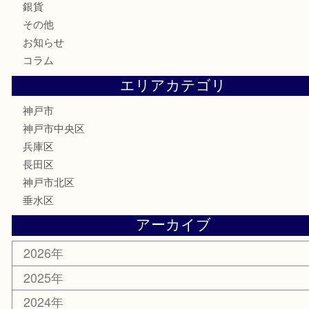
切手
金券・商品券
鉄道模型
テレホンカード
はがき
骨董品
古美術品
喫煙具
電動工具
お線香
文房具
釣り具
楽器
香水
美容
ホビー
銀貨