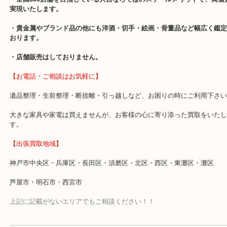
【当店の特徴】
・経験
10
年以上のベテランスタッフが対応いたします。
・神戸駅北側、バスロータリー地下「デュオ神戸山の手」
（ソフト
の隣）
にあります。
・査定中に外出可能です。ショッピングやランチなど周りの店舗で
さい。
・
10
時から
20
時まで営業していますので、お仕事帰りにもご利用下
月第三水曜・元旦は除きます）
・全国
350
店舗を目指している大吉ならではのスケールメリットで、
実現いたします。
・貴金属やブランド品の他にも洋酒・切手・絵画・骨董品など幅広
おります。
・店舗販売はしておりません。
【お電話・ご相談はお気軽に】