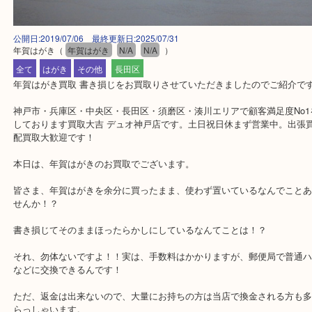
公開日:2019/07/06 最終更新日:2025/07/31
年賀はがき
（
年賀はがき
N/A
N/A
）
全て
はがき
その他
長田区
年賀はがき買取 書き損じをお買取りさせていただきましたのでご紹
神戸市・兵庫区・中央区・長田区・須磨区・湊川エリアで顧客満足度
しております買取大吉 デュオ神戸店です。土日祝日休まず営業中。
配買取大歓迎です！
本日は、年賀はがきのお買取でございます。
皆さま、年賀はがきを余分に買ったまま、使わず置いているなんで
せんか！？