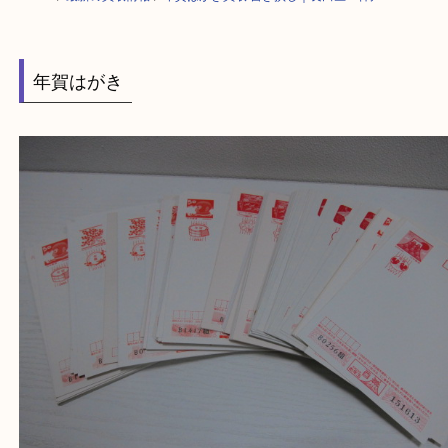
HOME
>
最新の買取情報
>
年賀はがき買取 書き損じ｜長田区・神戸
年賀はがき