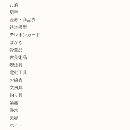
全て
貴金属
宝石
金製品
銀製品
財布
バッグ
ブランド
時計
カメラ
食器
金貨
記念メダル
古銭
お酒