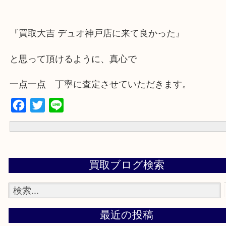
遺品整理・生前整理・断捨離・引っ越しなど、お困りの時にご利用
大きな家具や家電は買えませんが、お客様の心に寄り添った買取を
す。
【出張買取地域】
神戸市中央区・兵庫区・長田区・須磨区・北区・西区・東灘区・灘
芦屋市・明石市・西宮市
上記に記載がないエリアでもご相談ください！！
『買取大吉 デュオ神戸店に来て良かった』
と思って頂けるように、真心で