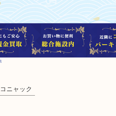
店
ー コニャック