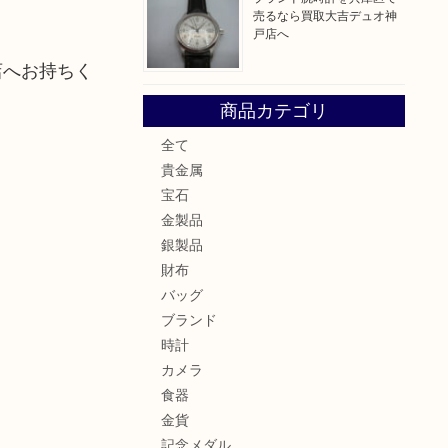
売るなら買取大吉デュオ神
戸店へ
店へお持ちく
商品カテゴリ
全て
貴金属
宝石
金製品
銀製品
財布
バッグ
ブランド
時計
カメラ
食器
金貨
記念メダル