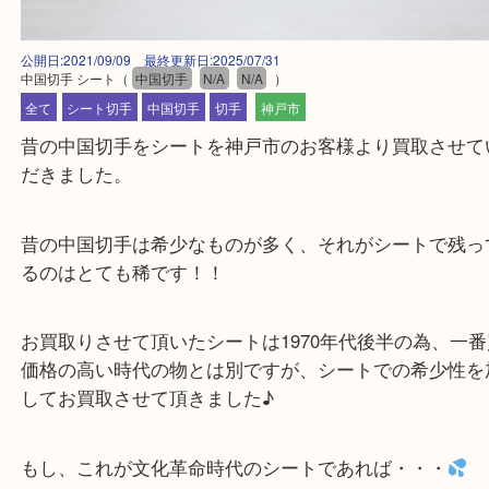
公開日:2021/09/09 最終更新日:2025/07/31
中国切手 シート
（
中国切手
N/A
N/A
）
全て
シート切手
中国切手
切手
神戸市
昔の中国切手をシートを神戸市のお客様より買取さ
だきました。
昔の中国切手は希少なものが多く、それがシートで
るのはとても稀です！！
お買取りさせて頂いたシートは1970年代後半の為、