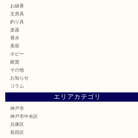
バッグ
ブランド
時計
カメラ
食器
金貨
記念メダル
古銭
お酒
切手
金券・商品券
鉄道模型
テレホンカード
はがき
骨董品
古美術品