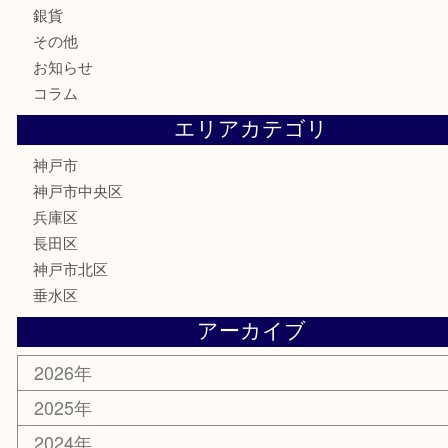
古銭
お酒
切手
金券・商品券
鉄道模型
テレホンカード
はがき
骨董品
古美術品
喫煙具
電動工具
お線香
文房具
釣り具
楽器
香水