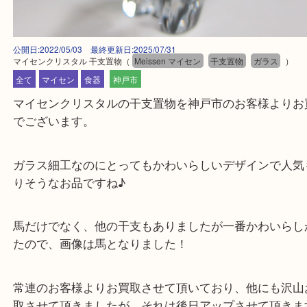
公開日:2022/05/03 最終更新日:2025/07/31
マイセンクリスタル 干支置物
（
Meissen マイセン
干支置物
ガラス
全て
マイセン
食器
神戸市
マイセンクリスタルの干支置物を神戸市のお客様よ
でございます。
ガラス細工なのにとってもかわいらしいデザインで
りそうなお品ですね♪