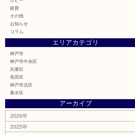
記念メダル
古銭
お酒
切手
金券・商品券
鉄道模型
テレホンカード
はがき
骨董品
古美術品
喫煙具
電動工具
お線香
文房具
釣り具
楽器