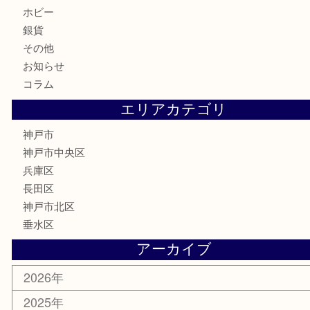
記念メダル
古銭
お酒
切手
金券・商品券
鉄道模型
テレホンカード
はがき
骨董品
古美術品
喫煙具
電動工具
お線香
文房具
釣り具
楽器