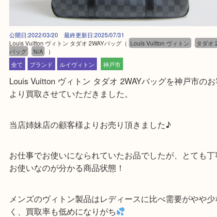
公開日:2022/03/20 最終更新日:2025/07/31
Louis Vuitton ヴィトン タダオ 2WAYバッグ
（
Louis Vuitton ヴィトン
タ
バッグ
N/A
）
全て
ブランド
ルイヴィトン
神戸市
Louis Vuitton ヴィトン タダオ 2WAYバッグを神
より買取させていただきました。
当店姉妹店の顧客様よりお売り頂きました♪
お仕事でお使いになられていたお品でしたが、とて