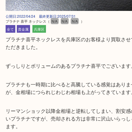
公開日:2022/04/24 最終更新日:2025/07/31
プラチナ 喜平 ネックレス
（
N/A
N/A
N/A
）
全て
貴金属
兵庫区
プラチナ喜平ネックレスを兵庫区のお客様より買取
ただきました。
ずっしりとボリュームのあるプラチナ喜平でござい
プラチナも一時期に比べると高騰している感覚はあ
が、金相場につられじわじわ相場も上がってきてい