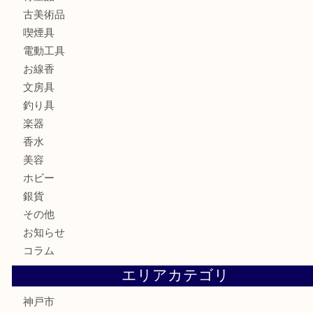
貴金属
宝石
金製品
銀製品
財布
バッグ
ブランド
時計
カメラ
食器
金貨
記念メダル
古銭
お酒
切手
金券・商品券