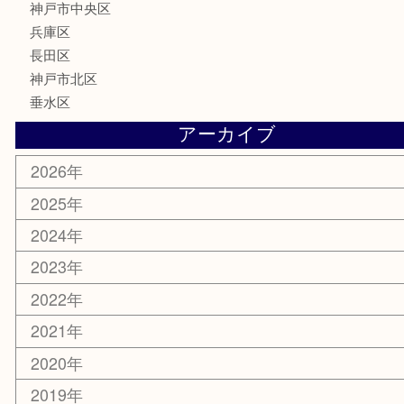
鉄道模型
テレホンカード
はがき
骨董品
古美術品
喫煙具
電動工具
お線香
文房具
釣り具
楽器
香水
美容
ホビー
銀貨
その他