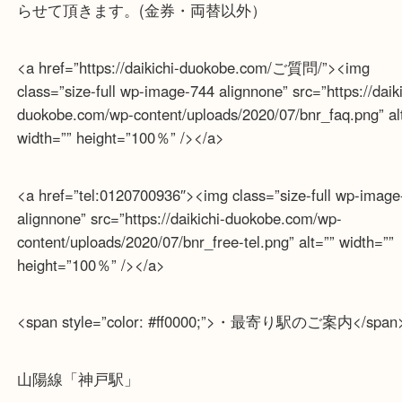
<a href=”https://daikichi-duokobe.com/宅配買取/”><i
class=”size-full wp-image-744 alignnone” src=”https://
duokobe.com/wp-content/uploads/2020/07/bnr_takuha
alt=”” width=”” height=”100％” /></a>
※宅配買取は、事前にライン査定で1万円以上が出た
らせて頂きます。(金券・両替以外）
<a href=”https://daikichi-duokobe.com/ご質問/”><img
class=”size-full wp-image-744 alignnone” src=”https://
duokobe.com/wp-content/uploads/2020/07/bnr_faq.png
width=”” height=”100％” /></a>