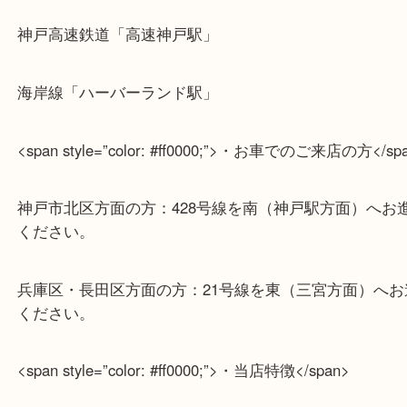
<a href=”tel:0120700936″><img class=”size-full wp-i
alignnone” src=”https://daikichi-duokobe.com/wp-
content/uploads/2020/07/bnr_free-tel.png” alt=”” width
height=”100％” /></a>
<span style=”color: #ff0000;”>・最寄り駅のご案内</s
山陽線「神戸駅」
神戸高速鉄道「高速神戸駅」
海岸線「ハーバーランド駅」
<span style=”color: #ff0000;”>・お車でのご来店の方<