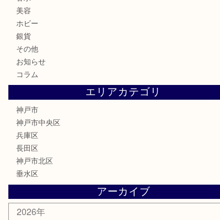
金貨
記念メダル
古銭
お酒
切手
金券・商品券
鉄道模型
テレホンカード
はがき
骨董品
古美術品
喫煙具
電動工具
お線香
文房具
釣り具