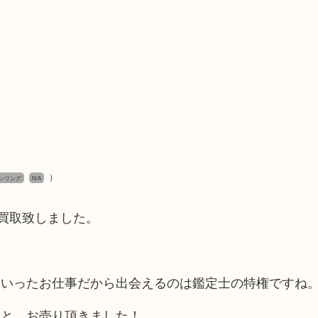
）
ンリング
N/A
お買取致しました。
！
ういったお仕事だから出会えるのは鑑定士の特権ですね
らと、お売り頂きました！