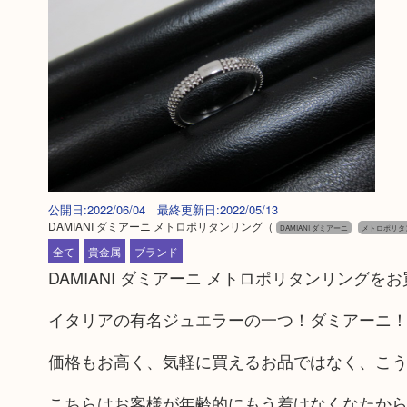
公開日:2022/06/04 最終更新日:2022/05/13
DAMIANI ダミアーニ メトロポリタンリング
（
DAMIANI ダミアーニ
メトロポリタ
全て
貴金属
ブランド
DAMIANI ダミアーニ メトロポリタンリングを
イタリアの有名ジュエラーの一つ！ダミアーニ
価格もお高く、気軽に買えるお品ではなく、こ
こちらはお客様が年齢的にもう着けなくなたか