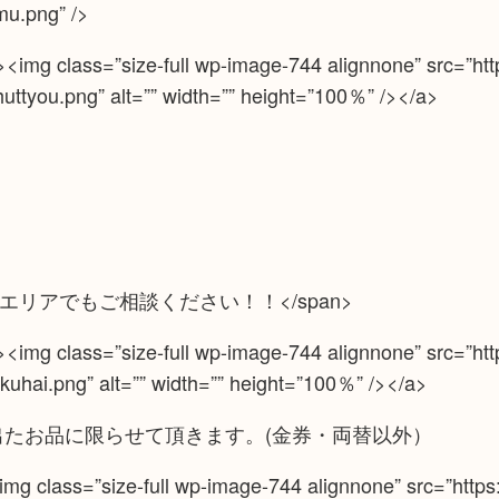
amu.png” />
mg class=”size-full wp-image-744 alignnone” src=”https
ttyou.png” alt=”” width=”” height=”100％” /></a>
に記載がないエリアでもご相談ください！！</span>
mg class=”size-full wp-image-744 alignnone” src=”https
uhai.png” alt=”” width=”” height=”100％” /></a>
出たお品に限らせて頂きます。(金券・両替以外）
 class=”size-full wp-image-744 alignnone” src=”https:/