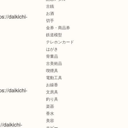
古銭
お酒
://daikichi-
切手
金券・商品券
鉄道模型
テレホンカード
はがき
骨董品
古美術品
喫煙具
電動工具
お線香
://daikichi-
文房具
釣り具
楽器
香水
美容
/daikichi-
ホビー