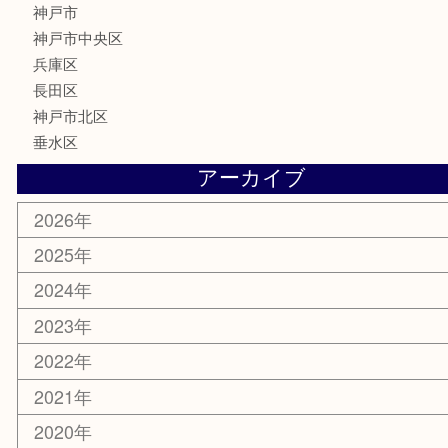
金券・商品券
鉄道模型
テレホンカード
はがき
骨董品
古美術品
喫煙具
電動工具
お線香
文房具
釣り具
楽器
香水
美容
ホビー
銀貨