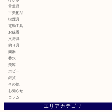
全て
貴金属
宝石
金製品
銀製品
財布
バッグ
ブランド
時計
カメラ
食器
金貨
記念メダル
古銭
お酒
切手