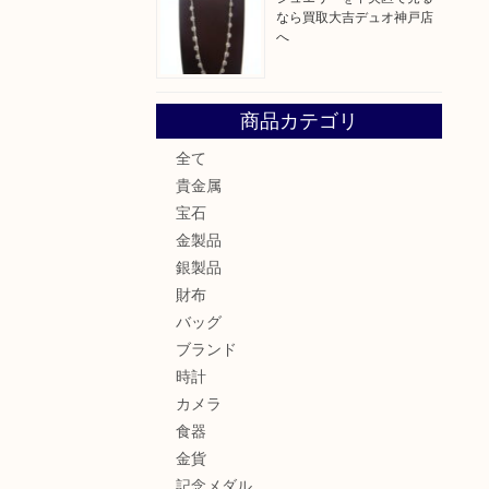
なら買取大吉デュオ神戸店
へ
商品カテゴリ
全て
貴金属
宝石
金製品
銀製品
財布
バッグ
ブランド
時計
カメラ
食器
金貨
記念メダル