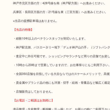
神戸市北区方面の方：428号線を南（神戸駅方面）へお進みください。
兵庫区・長田区方面の方：21号線を東（三宮方面）へお進みください。
※当店の提携駐車場はありません。
【当店の特徴】
・経験10年以上のベテランスタッフが対応いたします。
・神戸駅北側、バスロータリー地下「デュオ神戸山の手」（ソフトバン
・査定中に外出可能です。ショッピングやランチなど周りの店舗でお楽
・10時から20時まで営業していますので、お仕事帰りにもご利用下さい
・全国350店舗を目指している大吉ならではのスケールメリットで、高
・貴金属やブランド品の他にも洋酒・切手・絵画・骨董品など幅広く鑑
・店舗販売はしておりません。
【お電話・ご相談はお気軽に】
遺品整理・生前整理・断捨離・引っ越しなど、お困りの時にご利用下さ