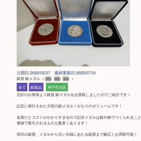
公開日:2020/02/27 最終更新日:2025/07/31
銀貨 銀メダル
（
）
N/A
N/A
N/A
全て
銀製品
神戸市北区
北区のお客様より銀貨 銀メダルをお買取しましたのでご紹介です！
記念に発行された大型の銀メダル！かなりのボリュームです！
金貨だとコストがかかりすぎるので記念メダルは銀や銅でつくられるこ
価値で取引されるものも数多くあります！
現代の銀貨、メダルから古い古銭にあたる銀貨まで幅広くお買取可能！