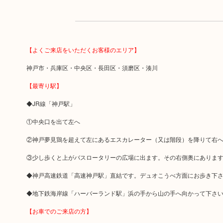
【よくご来店をいただくお客様のエリア】
神戸市・兵庫区・中央区・長田区・須磨区・湊川
【最寄り駅】
◆JR線「神戸駅」
①中央口を出て左へ
②神戸夢見鶏を超えて左にあるエスカレーター（又は階段）を降りて右
③少し歩くと上がバスロータリーの広場に出ます。その右側奥にありま
◆神戸高速鉄道「高速神戸駅」直結です。デュオこうべ方面にお歩き下
◆地下鉄海岸線「ハーバーランド駅」浜の手から山の手へ向かって下さ
【お車でのご来店の方】