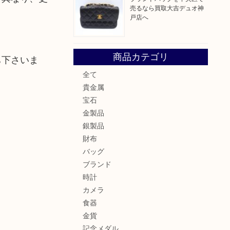
売るなら買取大吉デュオ神
戸店へ
商品カテゴリ
ち下さいま
全て
貴金属
宝石
金製品
銀製品
財布
バッグ
ブランド
時計
カメラ
食器
金貨
記念メダル