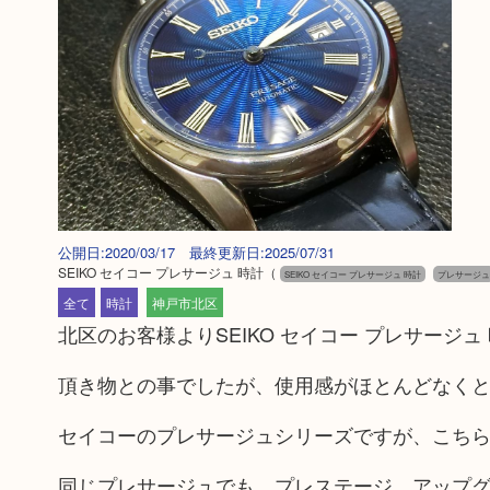
公開日:2020/03/17 最終更新日:2025/07/31
SEIKO セイコー プレサージュ 時計
（
SEIKO セイコー プレサージュ 時計
プレサージュ
全て
時計
神戸市北区
北区のお客様よりSEIKO セイコー プレサージ
頂き物との事でしたが、使用感がほとんどなく
セイコーのプレサージュシリーズですが、こち
同じプレサージュでも、プレステージ、アップ