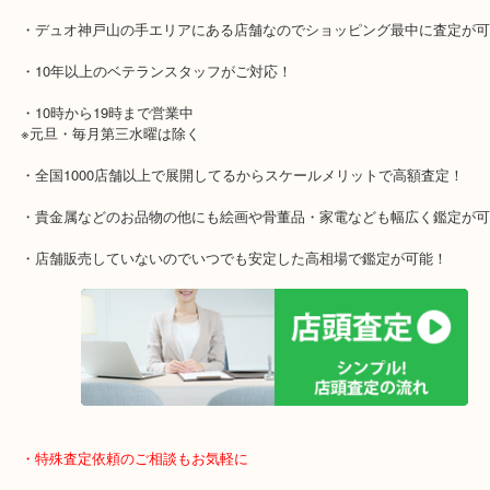
兵庫区・長田区方面の方：21号線を東（三宮方面）へお進みくださ
・当店特徴
・神戸駅北側、バスロータリーの地下にある、「デュオ神戸山の手
り、非常にアクセスしやすい場所にあります。
・デュオ神戸山の手エリアにある店舗なのでショッピング最中に査
・10年以上のベテランスタッフがご対応！
・10時から19時まで営業中
※元旦・毎月第三水曜は除く
・全国1000店舗以上で展開してるからスケールメリットで高額査定
・貴金属などのお品物の他にも絵画や骨董品・家電なども幅広く鑑
・店舗販売していないのでいつでも安定した高相場で鑑定が可能！