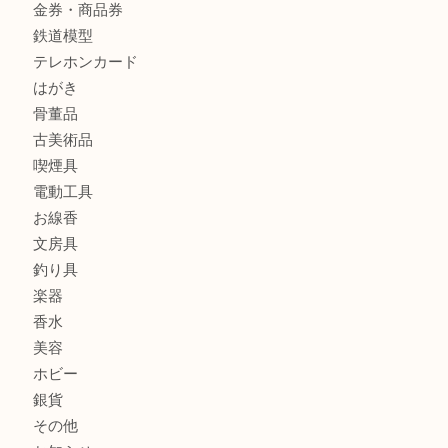
銀製品
財布
バッグ
ブランド
時計
カメラ
食器
金貨
記念メダル
古銭
お酒
切手
金券・商品券
鉄道模型
テレホンカード
はがき