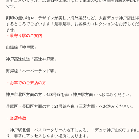
ペンダント本体には何も刻印が無い為、ブランドとしての評価は難
が、デザインやルビーなどを評価させて頂きお買取させて頂きまし
金証刻印のない多くの物は、純度を落としての計算や、買取不可と
合もございますが、試金石や比重計などで金証のないお品も純度の
です。
刻印の無い物や、デザインが美しい海外製品など、大吉デュオ神戸
するところでございます！是非是非、お客様のコレクションをお持
ませ。
・最寄り駅のご案内
山陽線「神戸駅」
神戸高速鉄道「高速神戸駅」
海岸線「ハーバーランド駅」
・お車でのご来店の方
神戸市北区方面の方：428号線を南（神戸駅方面）へお進みくださ