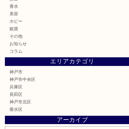
食器
金貨
記念メダル
古銭
お酒
切手
金券・商品券
鉄道模型
テレホンカード
はがき
骨董品
古美術品
喫煙具
電動工具
お線香
文房具