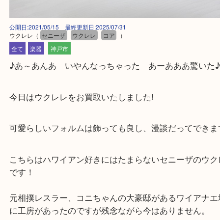
公開日:2021/05/15 最終更新日:2025/07/31
ウクレレ
（
セニーザ
ウクレレ
コア
）
全て
楽器
神戸市
♪あ～あんあ いやんなっちゃった あーあああ驚い
今日はウクレレをお買取いたしました!
可愛らしいフォルムは飾っても良し、漫談だってで