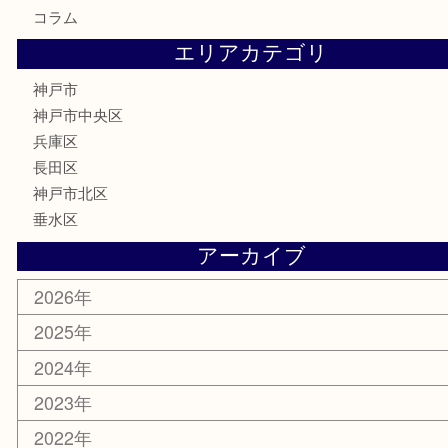
切手
金券・商品券
鉄道模型
テレホンカード
はがき
骨董品
古美術品
喫煙具
電動工具
お線香
文房具
釣り具
楽器
香水
美容
ホビー