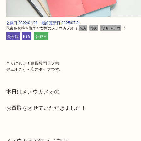
公開日:2022/01/28 最終更新日:2025/07/31
花束をお持ち微笑む女性のメノウカメオ
（
N/A
N/A
K18 メノウ
）
貴金属
K18
神戸市
こんにちは！買取専門店大吉
デュオこうべ店スタッフです。
本日はメノウカメオの