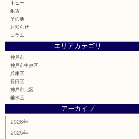
記念メダル
古銭
お酒
切手
金券・商品券
鉄道模型
テレホンカード
はがき
骨董品
古美術品
喫煙具
電動工具
お線香
文房具
釣り具
楽器