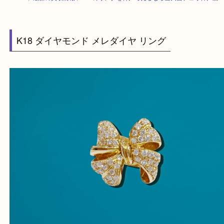
HOME
>
最新の買取情報
>
K18のリングを神戸で売るなら当大吉デュオ神
K18 ダイヤモンド メレダイヤ リング