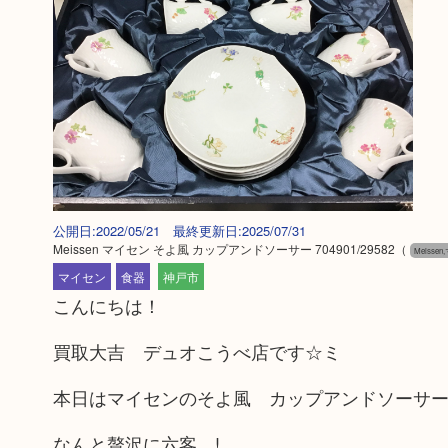
公開日:2022/05/21 最終更新日:2025/07/31
Meissen マイセン そよ風 カップアンドソーサー 704901/29582
（
Meisse
マイセン
食器
神戸市
こんにちは！
買取大吉 デュオこうべ店です☆ミ
本日はマイセンのそよ風 カップアンドソーサ
なんと贅沢に六客…!