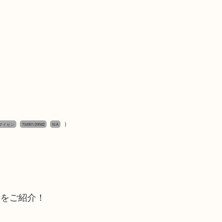
）
n,マイセン
704901/29582
N/A
ーをご紹介！