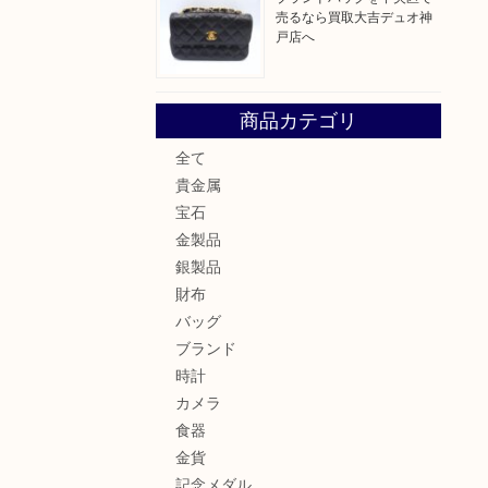
売るなら買取大吉デュオ神
戸店へ
商品カテゴリ
全て
貴金属
宝石
金製品
銀製品
財布
バッグ
ブランド
時計
カメラ
食器
金貨
記念メダル