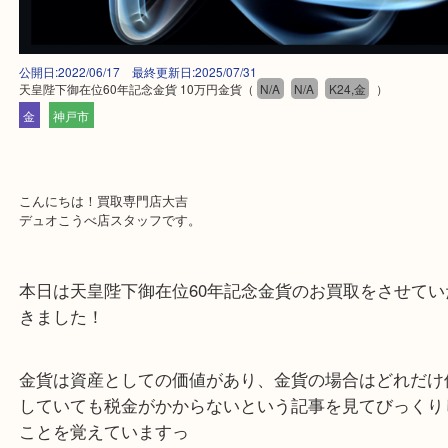
公開日:2022/06/17 最終更新日:2025/07/31
天皇陛下御在位60年記念金貨 10万円金貨
（
N/A
N/A
K24,金
）
金
神戸市
こんにちは！買取専門店大吉
デュオこうべ店スタッフです。
本日は天皇陛下御在位60年記念金貨のお買取をさせ
きました！