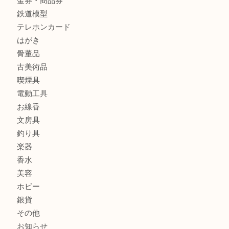
全て
貴金属
宝石
金製品
銀製品
財布
バッグ
ブランド
時計
カメラ
食器
金貨
記念メダル
古銭
お酒
切手