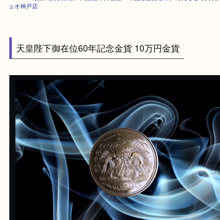
HOME
>
最新の買取情報
>
天皇陛下御在位60年記念金貨を神戸で売るな
ュオ神戸店
天皇陛下御在位60年記念金貨 10万円金貨