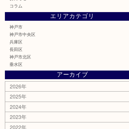
金券・商品券
鉄道模型
テレホンカード
はがき
骨董品
古美術品
喫煙具
電動工具
お線香
文房具
釣り具
楽器
香水
美容
ホビー
銀貨