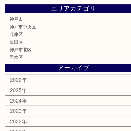
鉄道模型
テレホンカード
はがき
骨董品
古美術品
喫煙具
電動工具
お線香
文房具
釣り具
楽器
香水
美容
ホビー
銀貨
その他