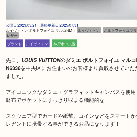
公開日:2023/03/21 最終更新日:2025/07/31
ルイヴィトン ポルトフォイユ マルコNM
（
ルイヴィトン
ポルトフォイ
レザー
）
ブランド
ルイヴィトン
神戸市中央区
先日、
LOUIS VUITTON
のダミエ ポルトフォイユ マ
N6336
を中央区にお住まいのお客様より買取させて
ました。
アイコニックなダミエ・グラフィットキャンバスを