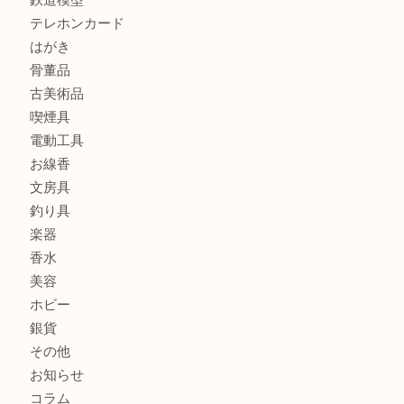
貴金属
宝石
金製品
銀製品
財布
バッグ
ブランド
時計
カメラ
食器
金貨
記念メダル
古銭
お酒
切手
金券・商品券