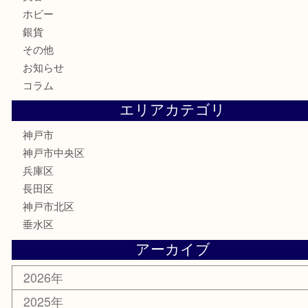
お酒
切手
金券・商品券
鉄道模型
テレホンカード
はがき
骨董品
古美術品
喫煙具
電動工具
お線香
文房具
釣り具
楽器
香水
美容