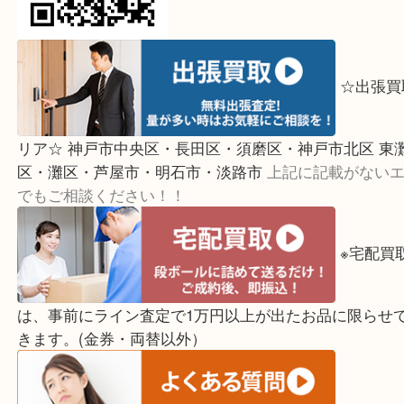
↓パ
ご覧頂いている方は、こちらをスマホで読み取って
☆出
リア☆ 神戸市中央区・長田区・須磨区・神戸市北区
区・灘区・芦屋市・明石市・淡路市
上記に記載がな