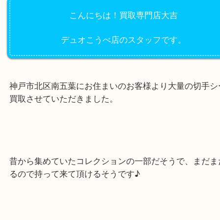
公開日:2022/09/07 最終更新日:2025/07/31
切手シートを買取致しました！
（
N/A
N/A
N/A
）
全て
シート切手
バラ切手
切手
神戸市北区
こんにちは！買取専門店大吉
デュオこうべ店のスタッフです。
神戸市北区南五葉にお住まいのお客様より大量の切
買取させていただきました。