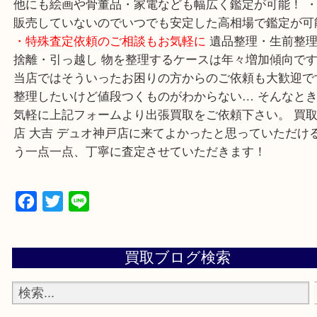
ご案内
山陽線「神戸駅」 神戸高速鉄道「高速神戸駅
線「ハーバーランド駅」
・お車でのご来店の方
神戸
方面の方：428号線を南（神戸駅方面）へお進みく
兵庫区・長田区方面の方：21号線を東（三宮方面）
ください。
・当店特徴
・神戸駅北側、バスロータ
下にある、「デュオ神戸山の手」内にあり、非常に
しやすい場所にあります。 ・デュオ神戸山の手エリ
店舗なのでショッピング最中に査定が可能！ ・10
テランスタッフがご対応！ ・10時から19時まで営業
旦・毎月第三水曜は除く ・全国1000店舗以上で展
からスケールメリットで高額査定！ ・貴金属などの
他にも絵画や骨董品・家電なども幅広く鑑定が可能！
販売していないのでいつでも安定した高相場で鑑定
・特殊査定依頼のご相談もお気軽に
遺品整理・生前
捨離・引っ越し 物を整理するケースは年々増加傾向
当店ではそういったお困りの方からのご依頼も大歓