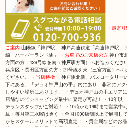
でもご相談ください！！
※宅
は、事前にライン査定で1万円以上が出たお品に限
きます。(金券・両替以外）
・最