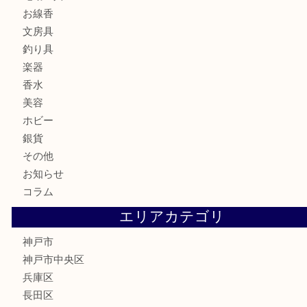
バッグ
ブランド
時計
カメラ
食器
金貨
記念メダル
古銭
お酒
切手
金券・商品券
鉄道模型
テレホンカード
はがき
骨董品
古美術品