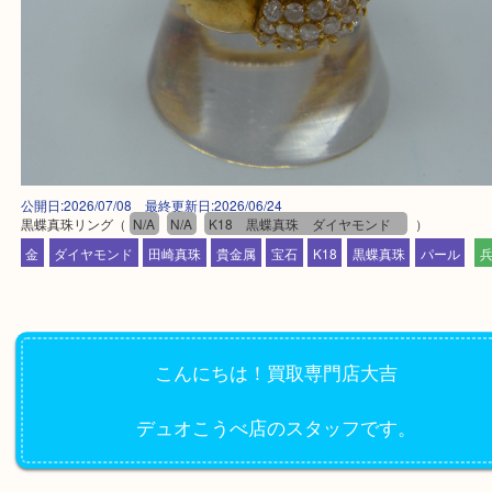
公開日:2026/07/08 最終更新日:2026/06/24
黒蝶真珠リング
（
N/A
N/A
K18 黒蝶真珠 ダイヤモンド
）
金
ダイヤモンド
田崎真珠
貴金属
宝石
K18
黒蝶真珠
パー