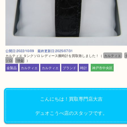
公開日:2022/10/09 最終更新日:2025/07/31
カルティエ タンクソロ レディース腕時計を買取致しました！
（
カルティ
ソロ
18金
）
金製品
カルティエ
カルティエ
ブランド
時計
神戸市中央区