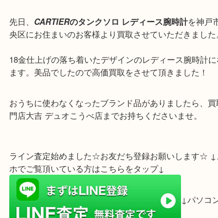
こんにちは！買取専門店大吉
デュオこうべ店のスタッフです。
先日、
CARTIER
のタンクソロ レディース腕時計
を
央区にお住まいのお客様より買取させていただきま
18金仕上げの落ち着いたデザインのレディース腕時
ます。美品でしたので高価買取をさせて頂きました
おうちに使わなくなったブランド品がありましたら
門店大吉 デュオこうべ店までお持ちくださいませ。