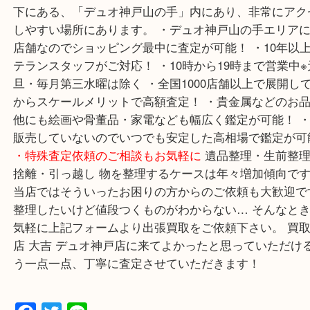
・最
ご案内
山陽線「神戸駅」 神戸高速鉄道「高速神戸駅
線「ハーバーランド駅」
・お車でのご来店の方
神戸
方面の方：428号線を南（神戸駅方面）へお進みく
兵庫区・長田区方面の方：21号線を東（三宮方面）
ください。
・当店特徴
・神戸駅北側、バスロータ
下にある、「デュオ神戸山の手」内にあり、非常に
しやすい場所にあります。 ・デュオ神戸山の手エリ
店舗なのでショッピング最中に査定が可能！ ・10
テランスタッフがご対応！ ・10時から19時まで営業
旦・毎月第三水曜は除く ・全国1000店舗以上で展
からスケールメリットで高額査定！ ・貴金属などの
他にも絵画や骨董品・家電なども幅広く鑑定が可能！