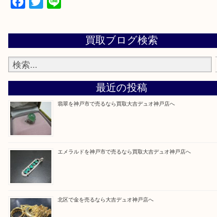
販売していないのでいつでも安定した高相場で鑑定
・特殊査定依頼のご相談もお気軽に
遺品整理・生前
捨離・引っ越し 物を整理するケースは年々増加傾向
当店ではそういったお困りの方からのご依頼も大歓
整理したいけど値段つくものがわからない… そんな
気軽に上記フォームより出張買取をご依頼下さい。 
店 大吉 デュオ神戸店に来てよかったと思っていた
う一点一点、丁寧に査定させていただきます！
Facebook
Twitter
Line
買取ブログ検索