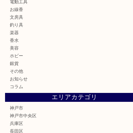
食器
金貨
記念メダル
古銭
お酒
切手
金券・商品券
鉄道模型
テレホンカード
はがき
骨董品
古美術品
喫煙具
電動工具
お線香
文房具