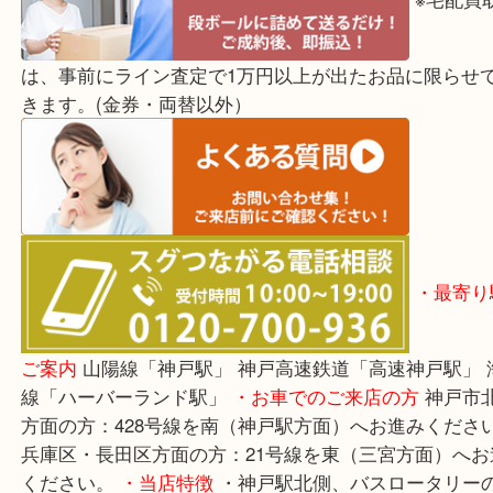
☆出
リア☆ 神戸市中央区・長田区・須磨区・神戸市北区
区・灘区・芦屋市・明石市・淡路市
上記に記載がな
でもご相談ください！！
※宅
は、事前にライン査定で1万円以上が出たお品に限
きます。(金券・両替以外）