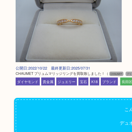
公開日:2022/10/22 最終更新日:2025/07/31
CHAUMET プリュムマリッジリングを買取致しました！
（
CHAUMET
プリ
ダイヤモンド
貴金属
ジュエリー
宝石
K18
ブランド
長田
こ
デュ