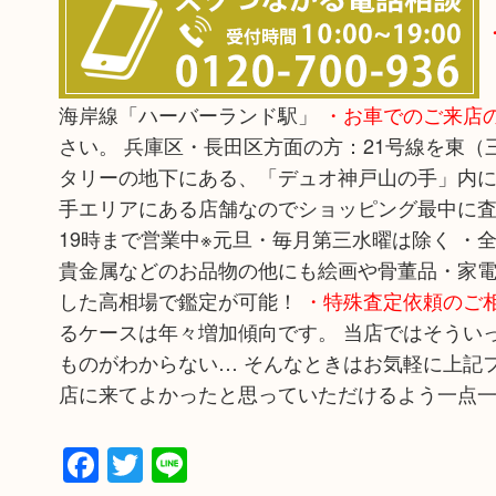
海岸線「ハーバーランド駅」
・お車でのご来店
さい。 兵庫区・長田区方面の方：21号線を東
タリーの地下にある、「デュオ神戸山の手」内に
手エリアにある店舗なのでショッピング最中に査定
19時まで営業中※元旦・毎月第三水曜は除く ・
貴金属などのお品物の他にも絵画や骨董品・家電
した高相場で鑑定が可能！
・特殊査定依頼のご
るケースは年々増加傾向です。 当店ではそうい
ものがわからない… そんなときはお気軽に上記フ
店に来てよかったと思っていただけるよう一点
Facebook
Twitter
Line