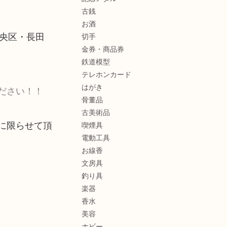
古銭
お酒
央区・長田
切手
金券・商品券
鉄道模型
テレホンカード
はがき
ださい！！
骨董品
古美術品
に限らせて頂
喫煙具
電動工具
お線香
文房具
釣り具
楽器
香水
美容
ホビー