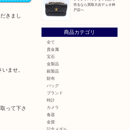
売るなら買取大吉デュオ神
戸店へ
ただきまし
商品カテゴリ
全て
貴金属
宝石
金製品
さいませ。
銀製品
財布
バッグ
ブランド
時計
み取って下さ
カメラ
食器
金貨
記念メダル