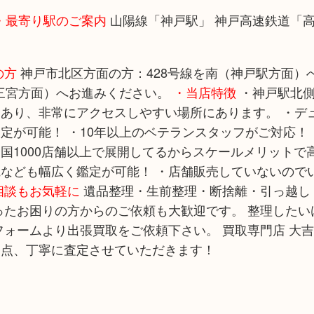
・最寄り駅のご案内
山陽線「神戸駅」 神戸高速鉄道「
の方
神戸市北区方面の方：428号線を南（神戸駅方面）
（三宮方面）へお進みください。
・当店特徴
・神戸駅北側
あり、非常にアクセスしやすい場所にあります。 ・デ
が可能！ ・10年以上のベテランスタッフがご対応！ 
全国1000店舗以上で展開してるからスケールメリットで
なども幅広く鑑定が可能！ ・店舗販売していないので
相談もお気軽に
遺品整理・生前整理・断捨離・引っ越し
ったお困りの方からのご依頼も大歓迎です。 整理したい
ォームより出張買取をご依頼下さい。 買取専門店 大吉
一点、丁寧に査定させていただきます！