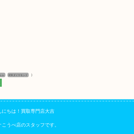
）
ュム
K18 ダイヤモンド
区
んにちは！買取専門店大吉
オこうべ店のスタッフです。