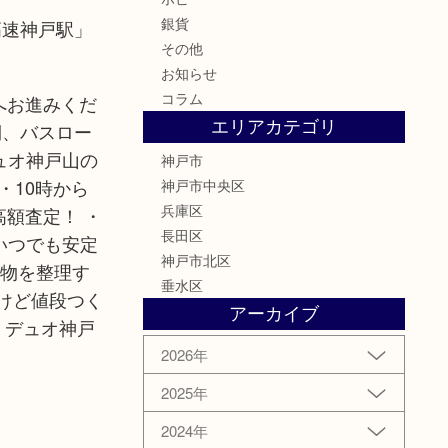
銀貨
高速神戸駅」
その他
お知らせ
コラム
へお進みくだ
エリアカテゴリ
、バスロー
ュオ神戸山の
神戸市
・10時から
神戸市中央区
兵庫区
高額査定！ ・
長田区
いつでも安定
神戸市北区
 物を整理す
垂水区
けど値段つく
アーカイブ
 デュオ神戸
2026年
2025年
2024年