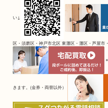
い↓
区・須磨区・神戸市北区 東灘区・灘区・芦屋市
きます。(金券・両替以外）