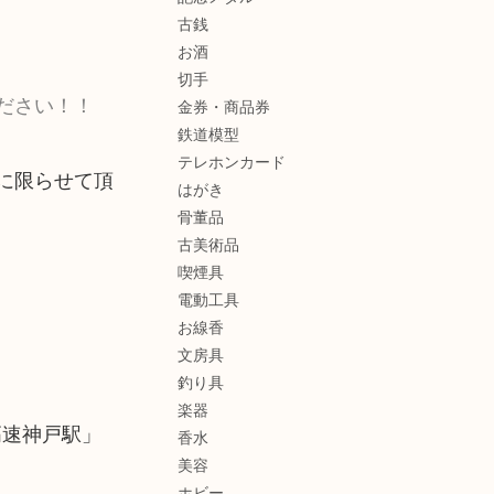
古銭
お酒
切手
ださい！！
金券・商品券
鉄道模型
テレホンカード
に限らせて頂
はがき
骨董品
古美術品
喫煙具
電動工具
お線香
文房具
釣り具
楽器
高速神戸駅」
香水
美容
ホビー