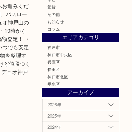
へお進みくだ
銀貨
、バスロー
その他
ュオ神戸山の
お知らせ
コラム
・10時から
エリアカテゴリ
高額査定！ ・
いつでも安定
神戸市
 物を整理す
神戸市中央区
兵庫区
けど値段つく
長田区
 デュオ神戸
神戸市北区
垂水区
アーカイブ
2026年
2025年
2024年