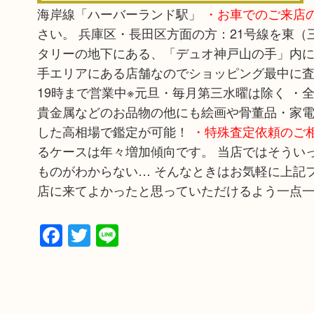
海岸線「ハーバーランド駅」
・お車でのご来店
さい。 兵庫区・長田区方面の方：21号線を東
タリーの地下にある、「デュオ神戸山の手」内に
手エリアにある店舗なのでショッピング最中に査定
19時まで営業中※元旦・毎月第三水曜は除く ・
貴金属などのお品物の他にも絵画や骨董品・家電
した高相場で鑑定が可能！
・特殊査定依頼のご
るケースは年々増加傾向です。 当店ではそうい
ものがわからない… そんなときはお気軽に上記フ
店に来てよかったと思っていただけるよう一点
Facebook
Twitter
Line