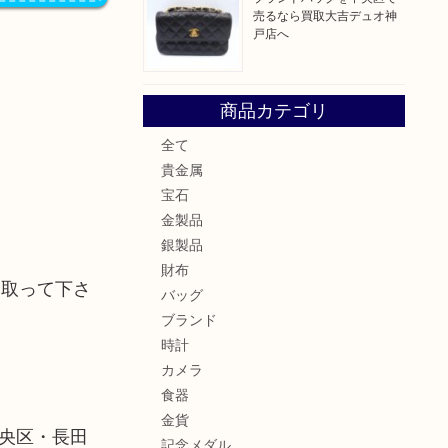
売るなら買取大吉デュオ神
戸店へ
商品カテゴリ
全て
貴金属
宝石
金製品
銀製品
財布
み取って下さ
バッグ
ブランド
時計
カメラ
食器
金貨
央区・長田
記念メダル