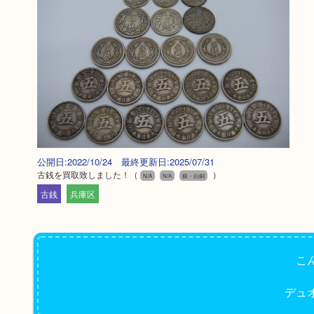
公開日:2022/10/24 最終更新日:2025/07/31
古銭を買取致しました！
（
）
N/A
N/A
銀・白銅
古銭
兵庫区
こ
デュ