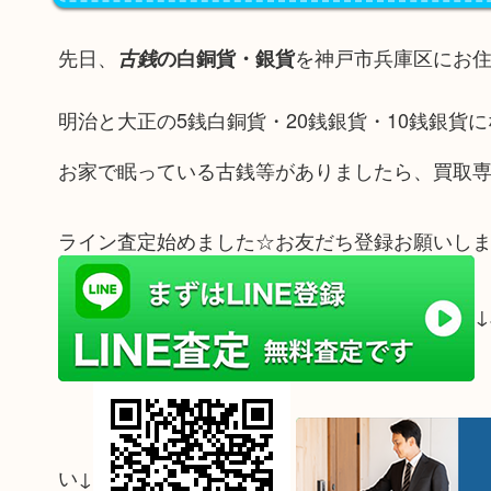
先日、
を神戸市兵庫区にお
古銭
の白銅貨・銀貨
明治と大正の5銭白銅貨・20銭銀貨・10銭銀貨
お家で眠っている古銭等がありましたら、買取専
ライン査定始めました☆お友だち登録お願いしま
い↓