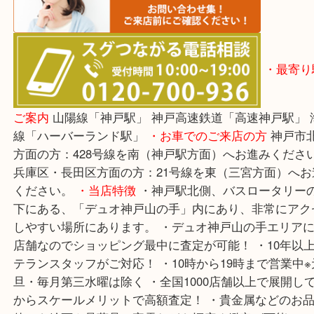
※宅
は、事前にライン査定で1万円以上が出たお品に限
きます。(金券・両替以外）
・最
ご案内
山陽線「神戸駅」 神戸高速鉄道「高速神戸駅
線「ハーバーランド駅」
・お車でのご来店の方
神戸
方面の方：428号線を南（神戸駅方面）へお進みく