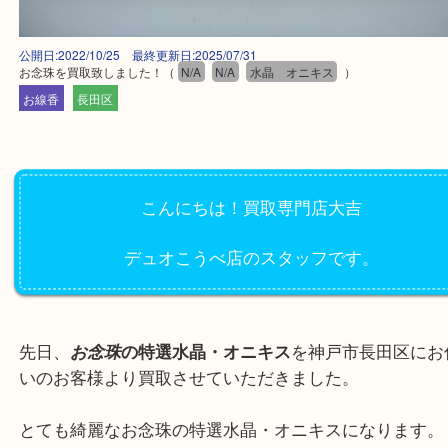
公開日:2022/10/25 最終更新日:2025/07/31
お念珠を買取致しました！
（
N/A
N/A
水晶 オニキス
）
お線香
長田区
こんにちは！買取専門店大吉
デュオこうべ店のスタッフです。