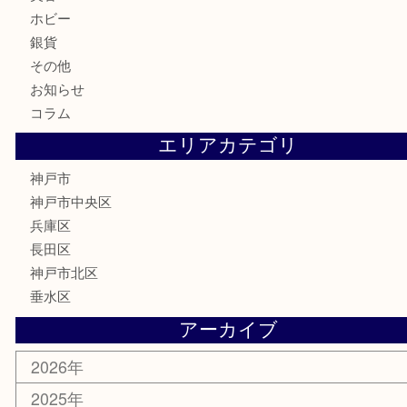
金券・商品券
鉄道模型
テレホンカード
はがき
骨董品
古美術品
喫煙具
電動工具
お線香
文房具
釣り具
楽器
香水
美容
ホビー
銀貨
その他