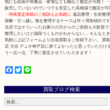
兵庫区・長田区方面の方：21号線を東（三宮方面）
ください。
・当店特徴
・神戸駅北側、バスロータ
下にある、「デュオ神戸山の手」内にあり、非常に
しやすい場所にあります。 ・デュオ神戸山の手エリ
店舗なのでショッピング最中に査定が可能！ ・10
テランスタッフがご対応！ ・10時から19時まで営業
旦・毎月第三水曜は除く ・全国1000店舗以上で展
からスケールメリットで高額査定！ ・貴金属などの
他にも絵画や骨董品・家電なども幅広く鑑定が可能！
販売していないのでいつでも安定した高相場で鑑定
・特殊査定依頼のご相談もお気軽に
遺品整理・生前
捨離・引っ越し 物を整理するケースは年々増加傾向
当店ではそういったお困りの方からのご依頼も大歓
整理したいけど値段つくものがわからない… そんな
気軽に上記フォームより出張買取をご依頼下さい。 
店 大吉 デュオ神戸店に来てよかったと思っていた