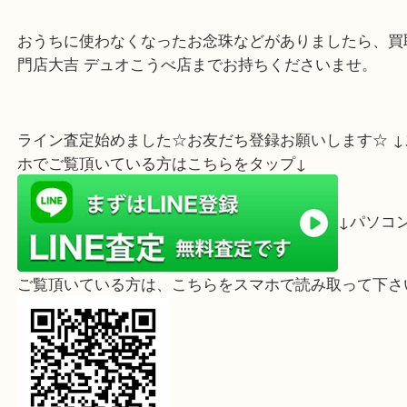
先日、
お念珠
の特選水晶・オニキス
を神戸市長田区
いのお客様より買取させていただきました。
とても綺麗なお念珠の特選水晶・オニキスになりま
おうちに使わなくなったお念珠などがありましたら
門店大吉 デュオこうべ店までお持ちくださいませ。
ライン査定始めました☆お友だち登録お願いします☆
ホでご覧頂いている方はこちらをタップ↓
↓パ