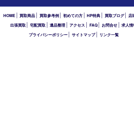
2023年
2022年
2021年
2020年
2019年
買取大吉 デュオデュオ神戸店
〒650-0044 神戸市中央区東川崎町1 デュオこうべ浜の手
TEL 078-954-7447 FAX 078-954-7449
営業時間 10：00～19：00
定休日 第三水曜（年末年始を除く）
古物商許可証
兵庫県公安委員会 第631121200007号
登録社名：株式会社ルートコウベ