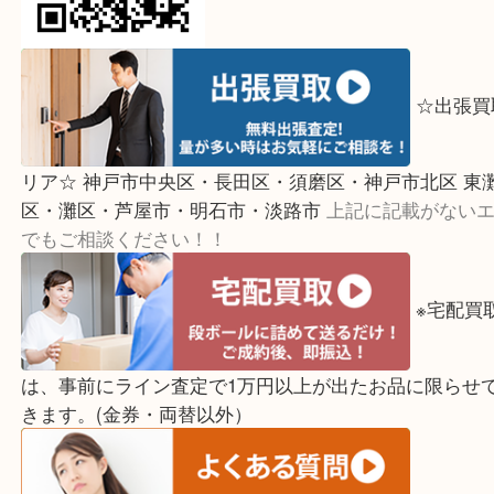
ご覧頂いている方は、こちらをスマホで読み取って
☆出
リア☆ 神戸市中央区・長田区・須磨区・神戸市北区
区・灘区・芦屋市・明石市・淡路市
上記に記載がな
でもご相談ください！！