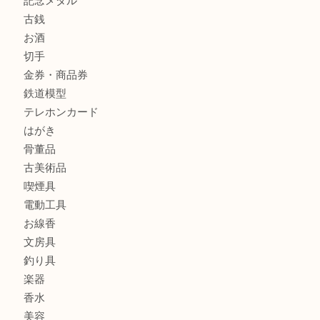
全て
貴金属
宝石
金製品
銀製品
財布
バッグ
ブランド
時計
カメラ
食器
金貨
記念メダル
古銭
お酒
切手