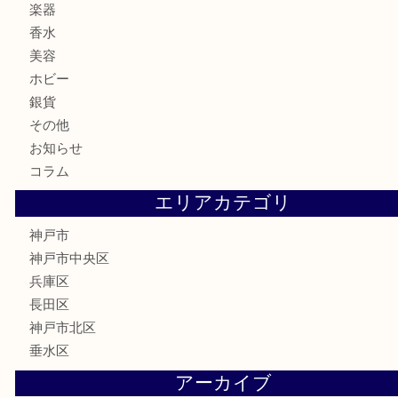
お酒
切手
金券・商品券
鉄道模型
テレホンカード
はがき
骨董品
古美術品
喫煙具
電動工具
お線香
文房具
釣り具
楽器
香水
美容