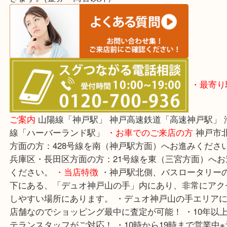
でもご相談ください！！
※宅
は、事前にライン査定で1万円以上が出たお品に限
きます。(金券・両替以外）
・最