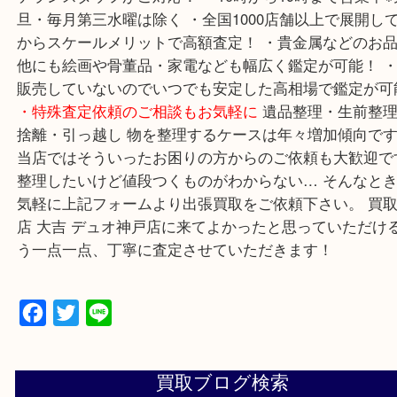
ご案内
山陽線「神戸駅」 神戸高速鉄道「高速神戸駅
線「ハーバーランド駅」
・お車でのご来店の方
神戸
方面の方：428号線を南（神戸駅方面）へお進みく
兵庫区・長田区方面の方：21号線を東（三宮方面）
ください。
・当店特徴
・神戸駅北側、バスロータ
下にある、「デュオ神戸山の手」内にあり、非常に
しやすい場所にあります。 ・デュオ神戸山の手エリ
店舗なのでショッピング最中に査定が可能！ ・10
テランスタッフがご対応！ ・10時から19時まで営業
旦・毎月第三水曜は除く ・全国1000店舗以上で展
からスケールメリットで高額査定！ ・貴金属などの
他にも絵画や骨董品・家電なども幅広く鑑定が可能！
販売していないのでいつでも安定した高相場で鑑定
・特殊査定依頼のご相談もお気軽に
遺品整理・生前
捨離・引っ越し 物を整理するケースは年々増加傾向
当店ではそういったお困りの方からのご依頼も大歓