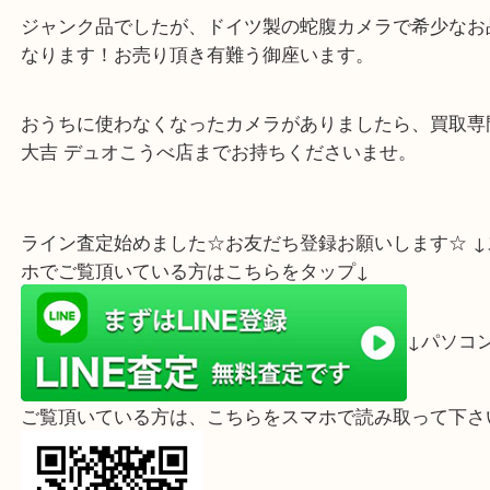
先日、
ビンテージカメラ
のF.DECKEL-MUNCHEN
を
田区にお住まいのお客様より買取させていただきま
ジャンク品でしたが、ドイツ製の蛇腹カメラで希少
なります！お売り頂き有難う御座います。
おうちに使わなくなったカメラがありましたら、買
大吉 デュオこうべ店までお持ちくださいませ。
ライン査定始めました☆お友だち登録お願いします☆
ホでご覧頂いている方はこちらをタップ↓