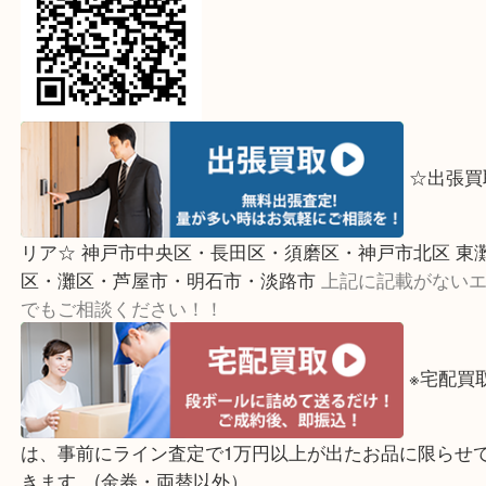
↓パ
ご覧頂いている方は、こちらをスマホで読み取って
☆出
リア☆ 神戸市中央区・長田区・須磨区・神戸市北区
区・灘区・芦屋市・明石市・淡路市
上記に記載がな