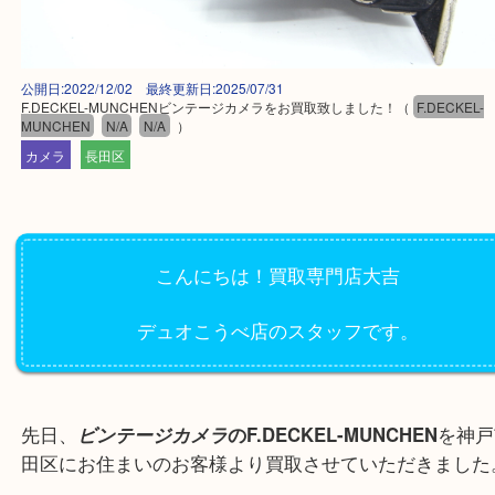
公開日:2022/12/02 最終更新日:2025/07/31
F.DECKEL-MUNCHENビンテージカメラをお買取致しました！
（
F.DEC
MUNCHEN
N/A
N/A
）
カメラ
長田区
こんにちは！買取専門店大吉
デュオこうべ店のスタッフです。