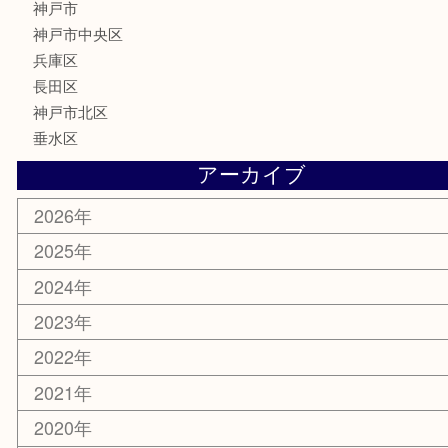
金券・商品券
鉄道模型
テレホンカード
はがき
骨董品
古美術品
喫煙具
電動工具
お線香
文房具
釣り具
楽器
香水
美容
ホビー
銀貨
その他