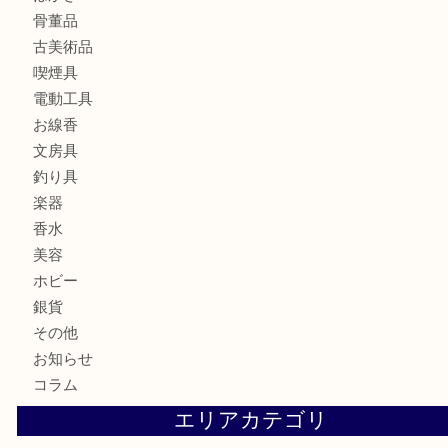
全て
貴金属
宝石
金製品
銀製品
財布
バッグ
ブランド
時計
カメラ
食器
金貨
記念メダル
古銭
お酒
切手