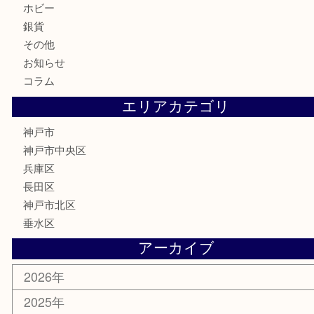
記念メダル
古銭
お酒
切手
金券・商品券
鉄道模型
テレホンカード
はがき
骨董品
古美術品
喫煙具
電動工具
お線香
文房具
釣り具
楽器